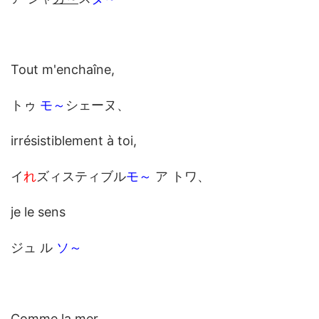
Tout m'enchaîne,
トゥ
モ～
シェーヌ、
irrésistiblement à toi,
イ
れ
ズィスティブル
モ～
ア トワ、
je le sens
ジュ ル
ソ～
Comme la mer