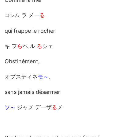
コ
ム ラ メー
る
ン
qui frappe le rocher
キ フ
ら
ペ ル
ろ
シェ
Obstinément,
オプスティネ
モ～
、
sans jamais désarmer
ソ～
ジャメ デーザ
る
メ