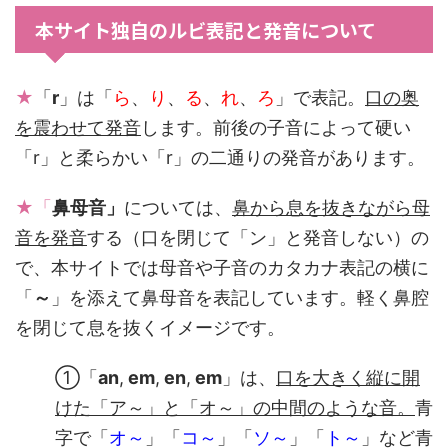
本サイト独自のルビ表記と発音について
★
「
r
」は「
ら
、
り
、
る
、
れ
、
ろ
」で表記。
口の奥
を震わせて発音
します。前後の子音によって硬い
「r」と柔らかい「r」の二通りの発音があります。
★「
鼻母音」
については、
鼻から息を抜きながら母
音を発音
する（口を閉じて「ン」と発音しない）の
で、本サイトでは母音や子音のカタカナ表記の横に
「
～
」を添えて鼻母音を表記しています。軽く鼻腔
を閉じて息を抜くイメージです。
①「
an
,
em
,
en
,
em
」は、
口を大きく縦に開
けた「ア～」と「オ～」の中間のような音。
青
字で「
オ～
」「
コ～
」「
ソ～
」「
ト～
」など青