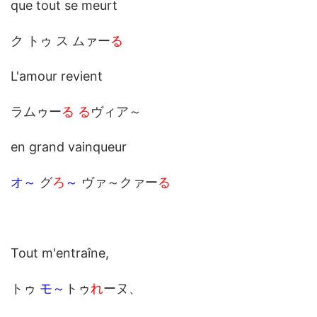
que tout se meurt
ク トゥ ス ムァー
る
L'amour revient
ラムゥー
る
る
ヴィア～
en grand vainqueur
オ～
グ
ろ
～
ヴァ～クァー
る
Tout m'entraîne,
トゥ
モ～
トゥ
れ
ーヌ、