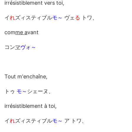
irrésistiblement vers toi,
イ
れ
ズィスティブル
モ～
ヴェ
る
トワ、
com
me a
vant
コン
マ
ヴォ～
Tout m'enchaîne,
トゥ
モ～
シェーヌ、
irrésistiblement à toi,
イ
れ
ズィスティブル
モ～
ア トワ、