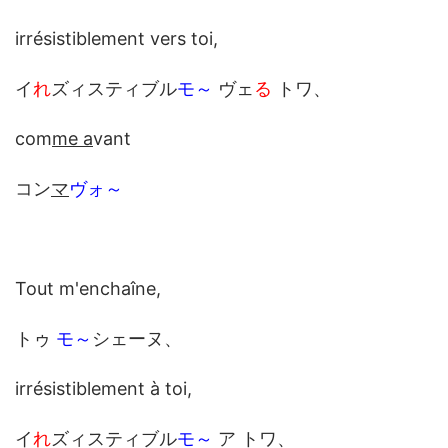
irrésistiblement vers toi,
イ
れ
ズィスティブル
モ～
ヴェ
る
トワ、
com
me a
vant
コン
マ
ヴォ～
Tout m'enchaîne,
トゥ
モ～
シェーヌ、
irrésistiblement à toi,
イ
れ
ズィスティブル
モ～
ア トワ、