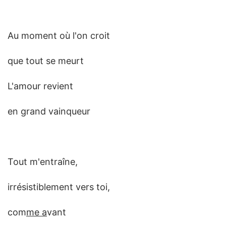
Au moment où l'on croit
que tout se meurt
L'amour revient
en grand vainqueur
Tout m'entraîne,
irrésistiblement vers toi,
com
me a
vant