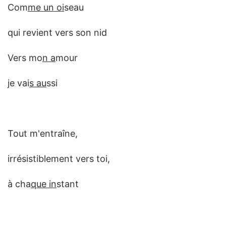
Com
me un oi
seau
qui revient vers son nid
Vers mo
n a
mour
je vai
s au
ssi
Tout m'entraîne,
irrésistiblement vers toi,
à cha
que in
stant