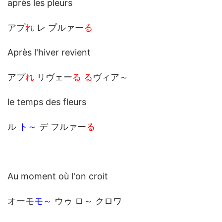
après les pleurs
アプ
れ
レ プルァー
る
Après l'hiver revient
アプ
れ
リヴェー
る る
ヴィア～
le temps des fleurs
ル
ト～
デ フルァー
る
Au moment où l'on croit
オーモ
モ～
ウゥ ロ～ クロワ