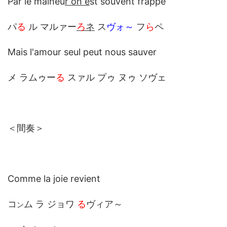
Par le malheu
r on e
st souvent frappé
パ
る
ル マルァー
ろ
ネ
ス
ヴォ～
フ
ら
ペ
Mais l'amour seul peut nous sauver
メ ラムゥー
る
スァル プゥ ヌゥ ソヴェ
＜間奏＞
Comme la joie revient
コ
ム ラ ジョワ
る
ヴィア～
ン