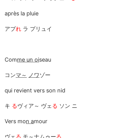
après la pluie
アプ
れ
ラ プリュイ
Com
me un oi
seau
コン
マ～
ノワ
ゾー
qui revient vers son nid
キ
る
ヴィア～ ヴェ
る
ソン ニ
Vers mo
n a
mour
ヴェ
る
モ～
ナ
ムゥー
る