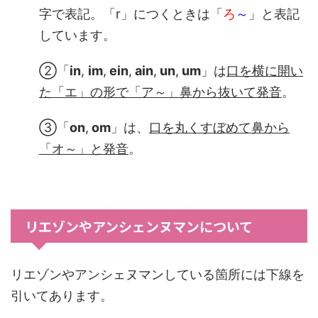
字で表記。「r」につくときは「
ろ
～
」と表記
しています。
②「
in
,
im
,
ein
,
ain
,
un
,
um
」は
口を横に開い
た「エ」の形で「ア～」鼻から抜いて発音
。
③「
on
,
om
」は、
口を丸くすぼめて鼻から
「オ～
」と発音
。
リエゾンやアンシェンヌマンについて
リエゾンやアンシェヌマンしている箇所には下線を
引いてあります。