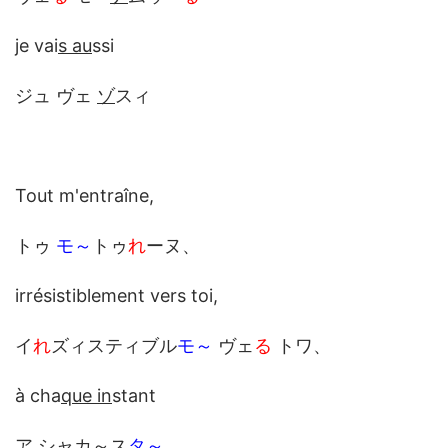
je vai
s au
ssi
ジュ ヴェ
ゾ
スィ
Tout m'entraîne,
トゥ
モ～
トゥ
れ
ーヌ、
irrésistiblement vers toi,
イ
れ
ズィスティブル
モ～
ヴェ
る
トワ、
à cha
que in
stant
ア シャ
カ～
ス
タ～