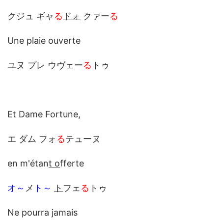
クジュ ギャ
る
ドォ
クァー
る
Une plaie ouverte
ユヌ プレ ウヴェー
る
トゥ
Et Dame Fortune,
エ ダム フォ
る
テューヌ
en m'étan
t o
fferte
オ～
メ
ト～
ト
フェ
る
トゥ
Ne pourra jamais