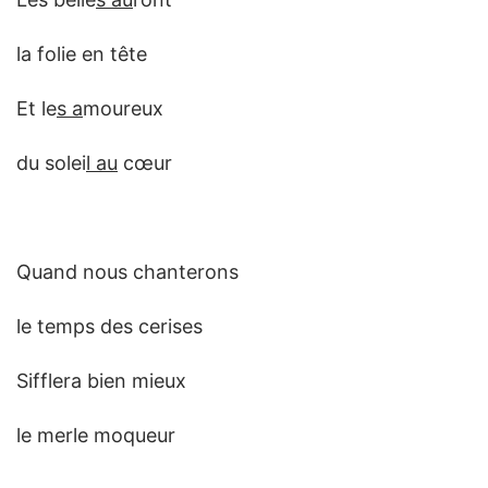
la folie en tête
Et le
s a
moureux
du solei
l au
cœur
Quand nous chanterons
le temps des cerises
Sifflera bien mieux
le merle moqueur