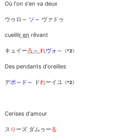
Où l'on s'en va deux
ウゥロ～
ソ～
ヴァドゥ
cueilli
r en
rêvant
キュイー
ろ
～
れ
ヴォ～
〈*2〉
Des pendants d'oreilles
デ
ポ～ド～
ド
れ
ーイユ
〈*2〉
Cerises d'amour
ス
り
ーズ ダムゥー
る