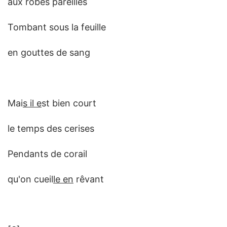
aux robes pareilles
Tombant sous la feuille
en gouttes de sang
Mai
s il e
st bien court
le temps des cerises
Pendants de corail
qu'on cueil
le en
rêvant