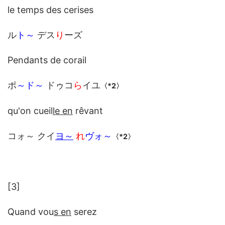
le temps des cerises
ル
ト～
デス
り
ーズ
Pendants de corail
ポ
～
ド～
ドゥコ
ら
イユ
〈*2〉
qu'on cueil
le en
rêvant
コォ～ クイ
ヨ～
れ
ヴォ～
〈*2〉
[3]
Quand vou
s en
serez