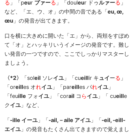
る
」「p
eu
r
プァー
る
」「doul
eu
r ドゥ
ルァー
る
」
など、「エ、ウ、オ」の中間の音である「
eu, œ,
œu
」の発音が出てきます。
口を横に大きめに開いた「エ」から、両頬をすぼめ
て「オ」とハッキリいうイメージの発音です。難し
い発音の一つですので、ここでしっかりマスターし
ましょう。
〈*2〉
「sol
eil
ソレ
イユ
」「cu
eill
ir キ
ュイ
ー
る
」
「or
eill
es オ
れ
イユ
」「par
eill
es パ
れ
イユ
」
「feu
ille
フォ
イユ
」「cor
ail
コ
ら
イユ
」「 cu
eill
e
ク
イユ
」など、
「
-ille イーユ
」「
-ail,－aile アイユ
」「
-eil, -eill-
エイユ
」の発音もたくさん出てきますので覚えまし