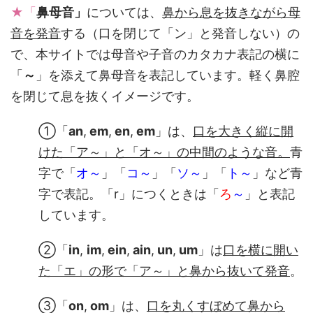
★「
鼻母音」
については、
鼻から息を抜きながら母
音を発音
する（口を閉じて「ン」と発音しない）の
で、本サイトでは母音や子音のカタカナ表記の横に
「
～
」を添えて鼻母音を表記しています。軽く鼻腔
を閉じて息を抜くイメージです。
①「
an
,
em
,
en
,
em
」は、
口を大きく縦に開
けた「ア～」と「オ～」の中間のような音。
青
字で「
オ～
」「
コ～
」「
ソ～
」「
ト～
」など青
字で表記。「r」につくときは「
ろ
～
」と表記
しています。
②「
in
,
im
,
ein
,
ain
,
un
,
um
」は
口を横に開い
た「エ」の形で「ア～」と鼻から抜いて発音
。
③「
on
,
om
」は、
口を丸くすぼめて鼻から