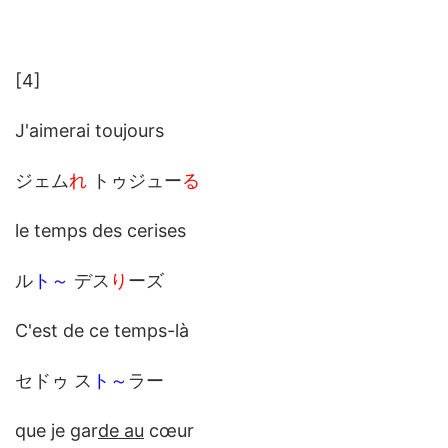
[4]
J'aimerai toujours
ジェム
れ
トゥジュー
る
le temps des cerises
ル
ト～
デス
り
ーズ
C'est de ce temps-là
セドゥ ス
ト～
ラー
que je gar
de au
cœur