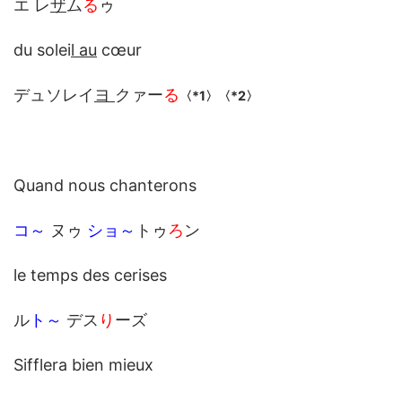
エ レ
ザ
ム
る
ゥ
du solei
l au
cœur
デュソレイ
ヨ
クァー
る
〈*1〉〈*2〉
Quand nous chanterons
コ～
ヌゥ
ショ～
トゥ
ろ
ン
le temps des cerises
ル
ト～
デス
り
ーズ
Sifflera bien mieux