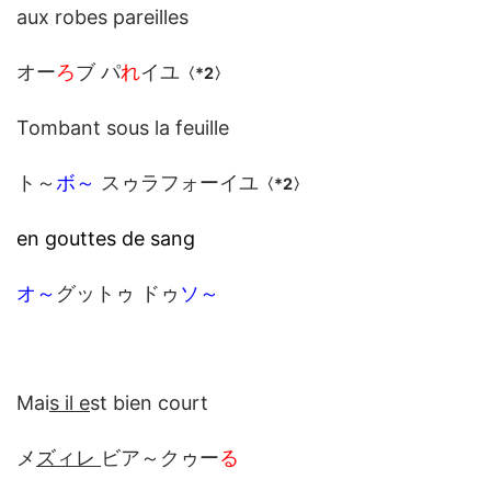
aux robes pareilles
オー
ろ
ブ パ
れ
イユ
〈*2〉
Tombant sous la feuille
ト～
ボ～
スゥラフォーイユ
〈*2〉
en gouttes de sang
オ～
グットゥ ドゥ
ソ～
Mai
s il e
st bien court
メ
ズィレ
ビア～クゥー
る