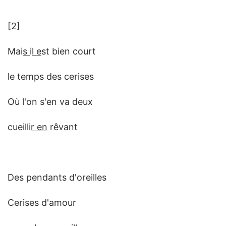
[2]
Mai
s
i
l e
st bien court
le temps des cerises
Où l'on s'en va deux
cueilli
r en
rêvant
Des pendants d'oreilles
Cerises d'amour