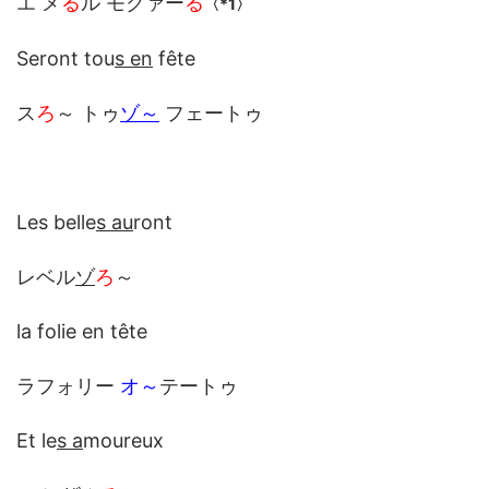
エ メ
る
ル モクァー
る
〈*1〉
Seront tou
s en
fête
ス
ろ
～ トゥ
ゾ
～
フェートゥ
Les belle
s au
ront
レベル
ゾ
ろ
～
la folie en tête
ラフォリー
オ～
テートゥ
Et le
s a
moureux