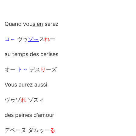
Quand vou
s en
serez
コ～
ヴゥ
ゾ
～
ス
れ
ー
au temps des cerises
オー
ト～
デス
り
ーズ
Vou
s au
re
z au
ssi
ヴゥ
ゾ
れ
ゾ
スィ
des peines d'amour
デペーヌ ダムゥー
る