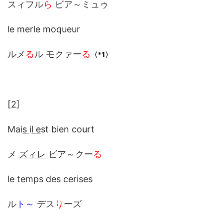
スィフル
ら
ビア～ミュゥ
le merle moqueur
ルメ
る
ル モクァー
る
〈*1〉
[2]
Mai
s
i
l e
st bien court
メ
ズィレ
ビア～クー
る
le temps des cerises
ル
ト～
デス
り
ーズ