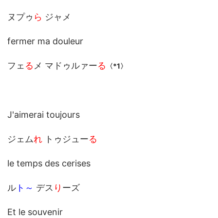
ヌプゥ
ら
ジャメ
fermer ma douleur
フェ
る
メ マドゥルァー
る
〈*1〉
J'aimerai toujours
ジェム
れ
トゥジュー
る
le temps des cerises
ル
ト～
デス
り
ーズ
Et le souvenir