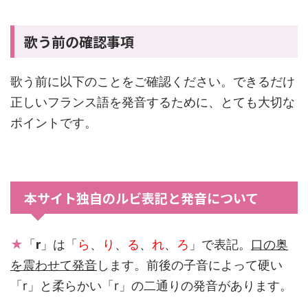
歌う前の確認事項
歌う前に以下のことをご確認ください。できるだけ
正しいフランス語を発音するために、とても大切な
ポイントです。
本サイト独自のルビ表記と発音について
★
「
r
」は「
ら
、
り
、
る
、
れ
、
ろ
」で表記。
口の奥
を震わせて発音
します。前後の子音によって硬い
「r」と柔らかい「r」の二通りの発音があります。