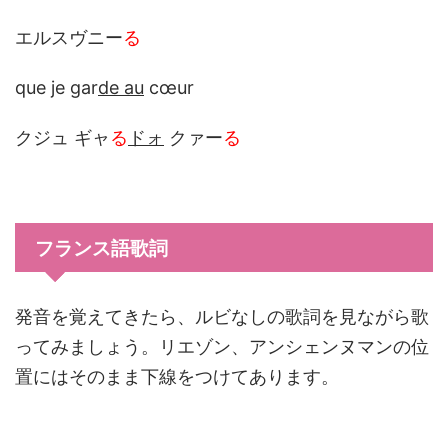
エルスヴニー
る
que je gar
de au
cœur
クジュ ギャ
る
ドォ
クァー
る
フランス語歌詞
発音を覚えてきたら、ルビなしの歌詞を見ながら歌
ってみましょう。リエゾン、アンシェンヌマンの位
置にはそのまま下線をつけてあります。