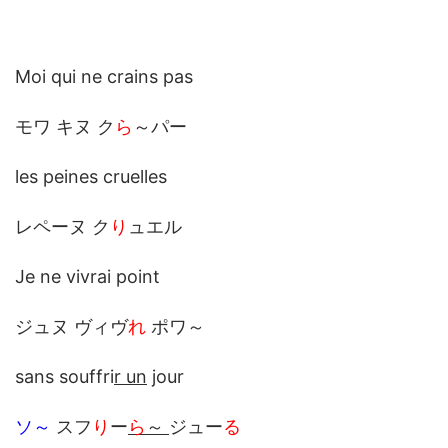
Moi qui ne crains pas
モワ キヌ ク
ら
～パー
les peines cruelles
レペーヌ ク
り
ュエル
Je ne vivrai point
ジュヌ ヴィヴ
れ
ポワ～
sans souffri
r un
jour
ソ～
スフ
り
ー
ら
～
ジュー
る