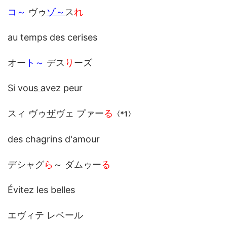
コ～
ヴゥ
ゾ～
ス
れ
au temps des cerises
オー
ト～
デス
り
ーズ
Si vou
s a
vez peur
スィ ヴゥ
ザ
ヴェ プァー
る
〈*1〉
des chagrins d'amour
デシャグ
ら
～ ダムゥー
る
Évitez les belles
エヴィテ レベール