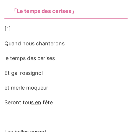
「
Le temps des cerises
」
[1]
Quand nous chanterons
le temps des cerises
Et gai rossignol
et merle moqueur
Seront tou
s en
fête
Les belle
s au
ront