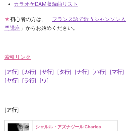
カラオケDAM収録曲リスト
★
初心者の方は、「
フランス語で歌うシャンソン入
門講座
」からお始めください。
索引リンク
[
ア行
]
[
カ行
]
[
サ行
]
[
タ行
]
[
ナ行
]
[
ハ行
]
[
マ行
]
[
ヤ行
]
[
ラ行
]
[
ワ
]
[
ア行
]
シャルル・アズナヴール Charles