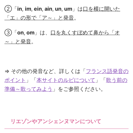
②「
in
,
im
,
ein
,
ain
,
un
,
um
」は
口を横に開いた
「エ」の形で「ア～」と発音
。
③「
on
,
om
」は、
口を丸くすぼめて鼻から「オ
～」と発音
。
⇒ その他の発音など、詳しくは「
フランス語発音の
ポイント
」「
本サイトのルビについて
」「
歌う前の
準備～歌ってみよう
」をご参照ください。
リエゾンやアンシェンヌマンについて