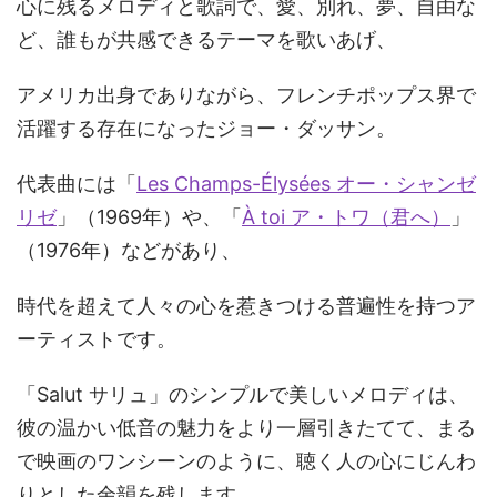
心に残るメロディと歌詞で、愛、別れ、夢、自由な
ど、誰もが共感できるテーマを歌いあげ、
アメリカ出身でありながら、フレンチポップス界で
活躍する存在になったジョー・ダッサン。
代表曲には「
Les Champs-Élysées オー・シャンゼ
リゼ
」（1969年）や、「
À toi ア・トワ（君へ）
」
（1976年）などがあり、
時代を超えて人々の心を惹きつける普遍性を持つア
ーティストです。
「Salut サリュ」のシンプルで美しいメロディは、
彼の温かい低音の魅力をより一層引きたてて、まる
で映画のワンシーンのように、聴く人の心にじんわ
りとした余韻を残します。