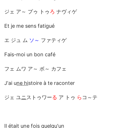
ジェ ア～ プゥ トゥ
ろ
ナヴィゲ
Et je me sens fatigué
エ ジュ ム
ソ～
ファティゲ
Fais-moi un bon café
フェ ムワ ア～ ボ～ カフェ
J'ai u
ne hi
stoire à te raconter
ジェ ユ
ニ
ストゥワー
る
ア トゥ
ら
コ～テ
I
l é
tai
t u
ne fois quelqu'un