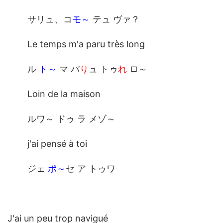
サリュ、コ
モ～
テュ ヴァ？
Le temps m'a paru très long
ル
ト～
マ パ
り
ュ トゥ
れ
ロ～
Loin de la maison
ルワ～ ドゥ ラ メゾ～
j'ai pensé à toi
ジェ
ポ～
セ ア トゥワ
J'ai un peu trop navigué