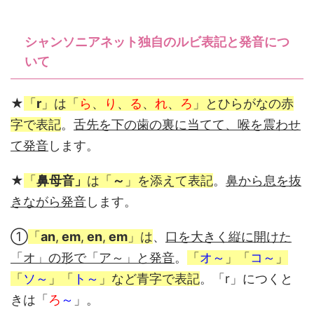
シャンソニアネット独自のルビ表記と発音につ
いて
★
「
r
」は「
ら
、
り
、
る
、
れ
、
ろ
」とひらがなの赤
字で表記
。
舌先を下の歯の裏に当てて、
喉を震わせ
て発音
します。
★
「
鼻母音」
は「
～
」を添えて表記
。
鼻から息を抜
きながら発音
します。
①
「
an
,
em
,
en
,
em
」は
、
口を大きく縦に開けた
「オ」の形で「ア～」と発音
。
「
オ～
」「
コ～
」
「
ソ～
」「
ト～
」など青字で表記
。「r」につくと
きは「
ろ
～
」。