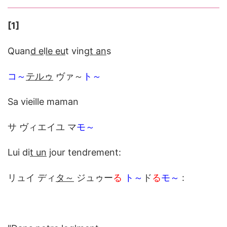
[1]
Quan
d e
l
le eu
t ving
t an
s
コ～
テルゥ
ヴァ～
ト～
Sa vieille maman
サ ヴィエイユ マ
モ～
Lui di
t un
jour tendrement:
リュイ ディ
タ～
ジュゥー
る
ト～
ド
る
モ～
: