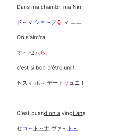
Dans ma chambr' ma Nini
ド～
マ
ショ～
ブ
る
マ ニニ
On s'aim'ra,
オ～ セム
ら
、
c'est si bon d'êt
re u
ni !
セスィ ボ～ デート
り
ュ
ニ！
C'est quan
d on a
ving
t an
s
セ
コ～
ト
～ナ
ヴァ～
ト～