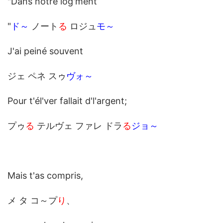
"Dans notre log'ment
"
ド～
ノート
る
ロジュ
モ～
J'ai peiné souvent
ジェ ペネ スゥ
ヴォ～
Pour t'él'ver fallait d'l'argent;
プゥ
る
テルヴェ ファレ ドラ
る
ジョ～
Mais t'as compris,
メ タ コ～プ
り
、