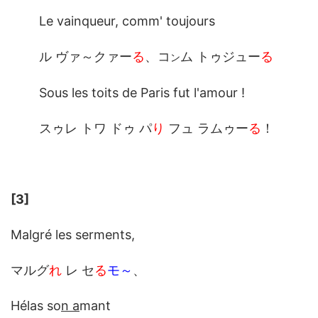
Le vainqueur, comm' toujours
ル ヴァ～クァー
る
、コ
ム トゥジュー
る
ン
Sous les toits de Paris fut l'amour !
スゥレ トワ ドゥ パ
り
フュ ラムゥー
る
！
[3]
Malgré les serments,
マルグ
れ
レ セ
る
モ～
、
Hélas so
n a
mant