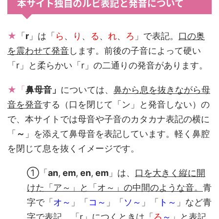
本サイト独自のルビ表記と発音について
★
「
r
」は「
ら
、
り
、
る
、
れ
、
ろ
」で表記。
口の奥
を震わせて発音
します。前後の子音によって硬い
「r」と柔らかい「r」の二通りの発音があります。
★「
鼻母音」
については、
鼻から息を抜きながら母
音を発音
する（口を閉じて「ン」と発音しない）の
で、本サイトでは母音や子音のカタカナ表記の横に
「
～
」を添えて鼻母音を表記しています。軽く鼻腔
を閉じて息を抜くイメージです。
①「
an
,
em
,
en
,
em
」は、
口を大きく縦に開
けた「ア～」と「オ～」の中間のような音。
青
字で「
オ～
」「
コ～
」「
ソ～
」「
ト～
」など青
字で表記。「r」につくときは「
ろ
～
」と表記