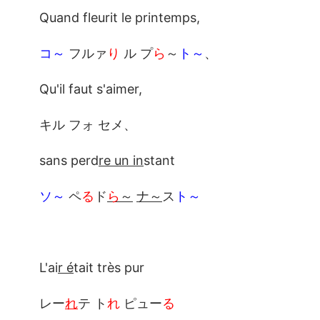
Quand fleurit le printemps,
コ～
フルァ
り
ル プ
ら
～
ト～
、
Qu'il faut s'aimer,
キル フォ セメ、
sans perd
re un in
stant
ソ～
ペ
る
ド
ら
～
ナ～
ス
ト～
L'ai
r é
tait très pur
レー
れ
テ ト
れ
ピュー
る