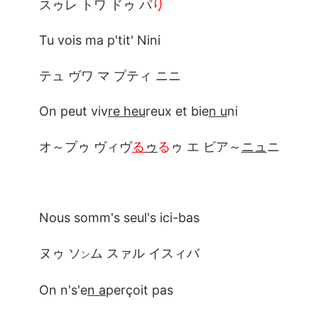
スゥレ トワ ドゥ パ
り
Tu vois ma p'tit' Nini
テュ ヴワ マ プティ ニニ
On peut viv
re heu
reux et bie
n u
ni
オ～プゥ ヴィヴ
る
ゥ
る
ゥ エ ビア～
ニュ
ニ
Nous somm's seul's ici-bas
ヌゥ ソ
ム スァル イスィバ
ン
On n's'e
n a
perçoit pas