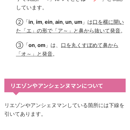
しています。
②「
in
,
im
,
ein
,
ain
,
un
,
um
」は
口を横に開い
た「エ」の形で「ア～」と鼻から抜いて発音
。
③「
on
,
om
」は、
口を丸くすぼめて鼻から
「オ～
」と発音
。
リエゾンやアンシェンヌマンについて
リエゾンやアンシェヌマンしている箇所には下線を
引いてあります。