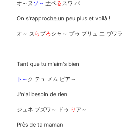
オ～ヌ
ソ～
ナ
ペ
る
スワ パ
On s'rappro
che un
peu plus et voilà !
オ～ ス
ら
プ
ろ
シャ～
プゥ プリュ エ ヴワラ
Tant que tu m'aim's bien
ト～
ク テュ メム ビア～
J'n'ai besoin de rien
ジュネ ブズワ～ ドゥ
り
ア～
Près de ta maman