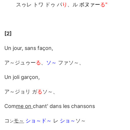
スゥレ トワ ドゥ パ
り
、ル
ボヌァー
る"
[2]
Un jour, sans façon,
ア～ジュゥー
る
、
ソ～
ファソ～、
Un joli garçon,
ア～ジョリ ガ
る
ソ～、
Com
me on
chant' dans les chansons
コ
モ～
ショ～ド～
レ
ショ～
ソ～
ン