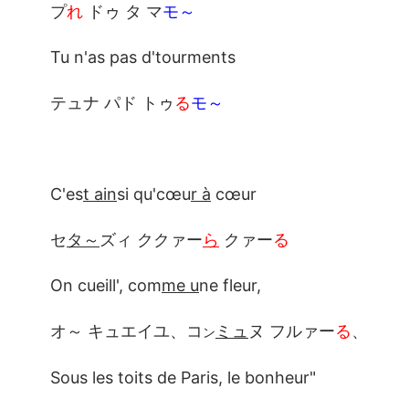
プ
れ
ドゥ タ マ
モ～
Tu n'as pas d'tourments
テュナ パド トゥ
る
モ～
C'es
t ain
si qu'cœu
r à
cœur
セ
タ～
ズィ ククァー
ら
クァー
る
On cueill', com
me u
ne fleur,
オ～ キュエイユ、コ
ミュ
ヌ フルァー
る
、
ン
Sous les toits de Paris, le bonheur"