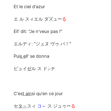
Et le ciel d'azur
エ ル スィエル ダズュー
る
Ell' dit: "Je n'veux pas !"
エルディ: "ジュヌ ヴゥ パ！"
Pui
s e
ll' se donna
ピュイ
ゼ
ル ス ド
ナ
ン
C'es
t ain
si qu'en ce jour
セ
タ～
スィ
コ～
ス ジュゥー
る