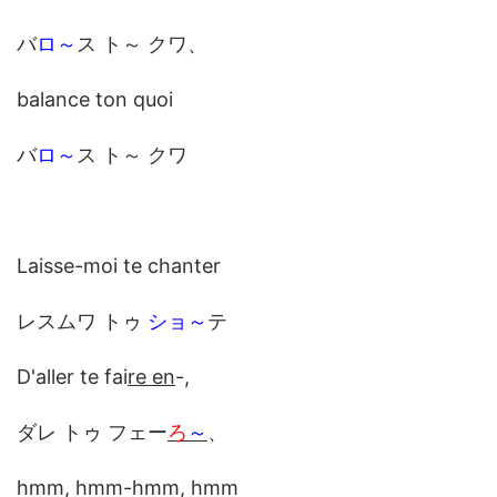
バ
ロ～
ス ト～ クワ、
balance ton quoi
バ
ロ～
ス ト～ クワ
Laisse-moi te chanter
レスムワ トゥ
ショ～
テ
D'aller te fai
re en
-,
ダレ トゥ フェー
ろ
～
、
hmm, hmm-hmm, hmm