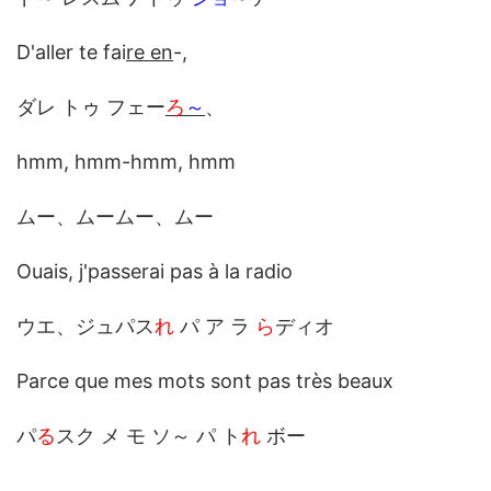
D'aller te fai
re en
-,
ダレ トゥ フェー
ろ
～
、
hmm, hmm-hmm, hmm
ムー、ムームー、ムー
Ouais, j'passerai pas à la radio
ウエ、ジュパス
れ
パ ア ラ
ら
ディオ
Parce que mes mots sont pas très beaux
パ
る
スク メ モ ソ～ パ ト
れ
ボー