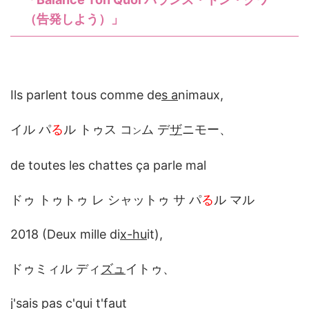
（告発しよう）」
Ils parlent tous comme de
s a
nimaux,
イル パ
る
ル トゥス コ
ム デ
ザ
ニモー、
ン
de toutes les chattes ça parle mal
ドゥ トゥトゥ レ シャットゥ サ パ
る
ル マル
2018 (Deux mille di
x-hu
it),
ドゥミィル ディ
ズュ
イトゥ、
j'sais pas c'qui t'faut