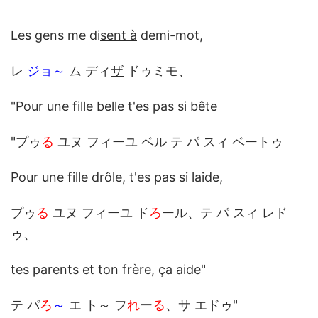
Les gens me di
sent à
demi-mot,
レ
ジョ～
ム ディ
ザ
ドゥミモ、
"Pour une fille belle t'es pas si bête
"プゥ
る
ユヌ フィーユ ベル テ パ スィ ベートゥ
Pour une fille drôle, t'es pas si laide,
プゥ
る
ユヌ フィーユ ド
ろ
ール、テ パ スィ レド
ゥ、
tes parents et ton frère, ça aide"
テ パ
ろ
～
エ ト～ フ
れ
ー
る
、サ エドゥ"