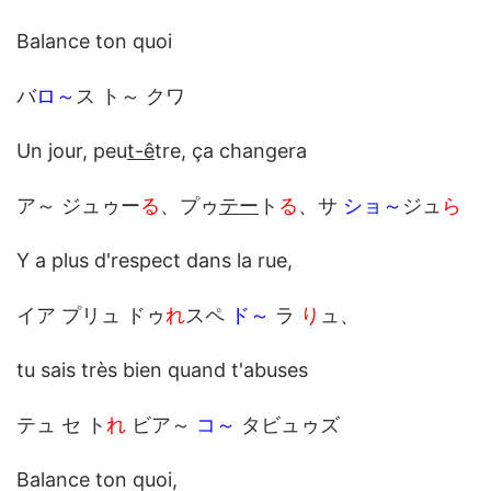
Balance ton quoi
バ
ロ～
ス ト～ クワ
Un jour, peu
t-ê
tre, ça changera
ア～ ジュゥー
る
、プゥ
テー
ト
る
、サ
ショ～
ジュ
ら
Y a plus d'respect dans la rue,
イア プリュ ドゥ
れ
スペ
ド～
ラ
り
ュ、
tu sais très bien quand t'abuses
テュ セ ト
れ
ビア～
コ～
タビュゥズ
Balance ton quoi,