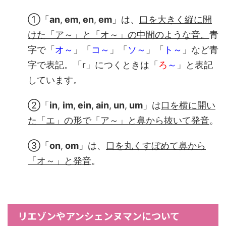
①「
an
,
em
,
en
,
em
」は、
口を大きく縦に開
けた「ア～」と「オ～」の中間のような音。
青
字で「
オ～
」「
コ～
」「
ソ～
」「
ト～
」など青
字で表記。「r」につくときは「
ろ
～
」と表記
しています。
②「
in
,
im
,
ein
,
ain
,
un
,
um
」は
口を横に開い
た「エ」の形で「ア～」と鼻から抜いて発音
。
③「
on
,
om
」は、
口を丸くすぼめて鼻から
「オ～
」と発音
。
リエゾンやアンシェンヌマンについて