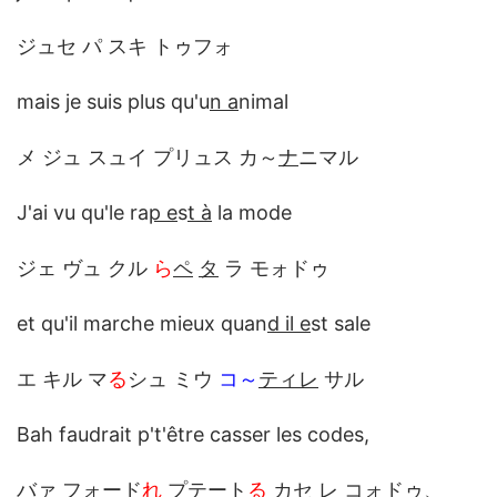
ジュセ パ スキ トゥフォ
mais je suis plus qu'u
n a
nimal
メ ジュ スュイ プリュス カ～
ナ
ニマル
J'ai vu qu'le ra
p e
s
t à
la mode
ジェ ヴュ クル
ら
ペ
タ
ラ モォドゥ
et qu'il marche mieux quan
d il e
st sale
エ キル マ
る
シュ ミウ
コ～
ティレ
サル
Bah faudrait p't'être casser les codes,
バァ フォード
れ
プテート
る
カセ レ コォドゥ、