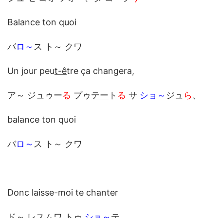
Balance ton quoi
バ
ロ～
ス ト～ クワ
Un jour peu
t-ê
tre ça changera,
ア～ ジュゥー
る
プゥ
テー
ト
る
サ
ショ～
ジュ
ら
、
balance ton quoi
バ
ロ～
ス ト～ クワ
Donc laisse-moi te chanter
ド～ レスムワ トゥ
ショ～
テ