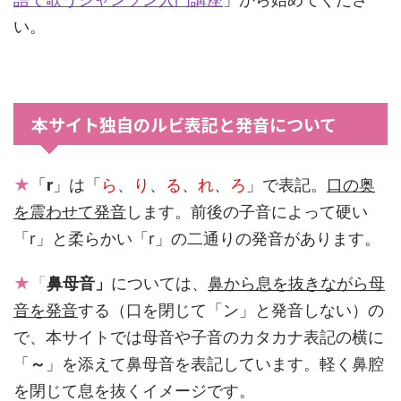
い。
本サイト独自のルビ表記と発音について
★
「
r
」は「
ら
、
り
、
る
、
れ
、
ろ
」で表記。
口の奥
を震わせて発音
します。前後の子音によって硬い
「r」と柔らかい「r」の二通りの発音があります。
★「
鼻母音」
については、
鼻から息を抜きながら母
音を発音
する（口を閉じて「ン」と発音しない）の
で、本サイトでは母音や子音のカタカナ表記の横に
「
～
」を添えて鼻母音を表記しています。軽く鼻腔
を閉じて息を抜くイメージです。