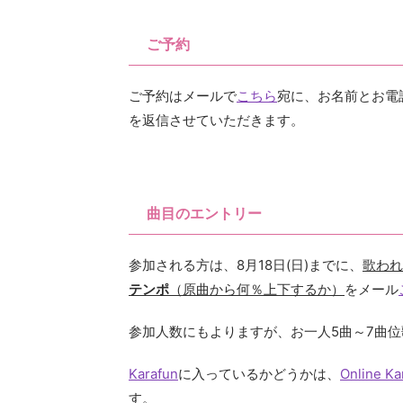
ご予約
ご予約はメールで
こちら
宛に、お名前とお電
を返信させていただきます。
曲目のエントリー
参加される方は、8月18日(日)までに、
歌われ
テンポ
（原曲から何％上下するか）
をメール
参加人数にもよりますが、お一人5曲～7曲
Karafun
に入っているかどうかは、
Online Ka
す。