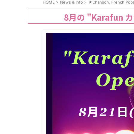
HOME
>
News & Info
>
★Chanson, French P
8月の "Karafun