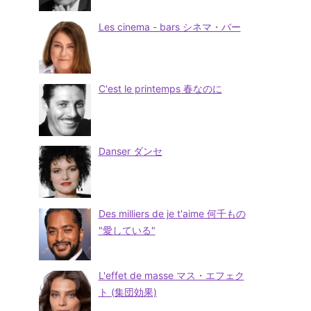
Les cinema - bars シネマ・バー
C'est le printemps 春なのに
Danser ダンセ
Des milliers de je t'aime 何千もの
"愛している"
L'effet de masse マス・エフェク
ト (集団効果)