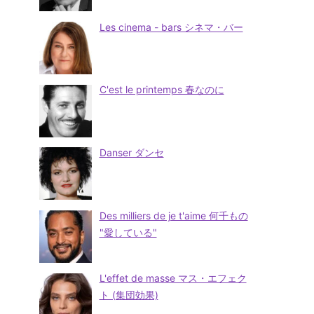
Les cinema - bars シネマ・バー
C'est le printemps 春なのに
Danser ダンセ
Des milliers de je t'aime 何千もの
"愛している"
L'effet de masse マス・エフェク
ト (集団効果)