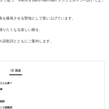
ポで歌う「Viens à Saint-Germain サンジェルマンへおいでよ」
春を爆発させる聖地として歌い上げています。
踊りたくなる楽しい曲を、
ス語歌詞とともにご案内します。
目次
ってどんな曲？
動画
本語訳
フランス語歌詞