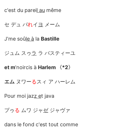
c'est du parei
l au
même
セ デュ パ
れ
イ
ヨ
メーム
J'me soû
le à
la
Bastille
ジュム スゥ
ラ
ラ バスティーユ
et m
'noircis à
Harlem
〈*2〉
エム
ヌワー
る
スィ ア ハーレム
Pour moi jaz
z e
t java
プゥ
る
ムワ ジャ
ゼ
ジャヴァ
dans le fond c'est tout comme