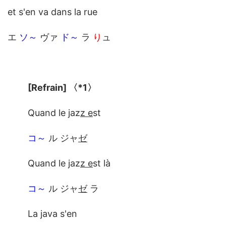
et s'en va dans la rue
エ
ソ～
ヴァ
ド～
ラ
り
ュ
[Refrain] 〈*1〉
Quand le jaz
z e
st
コ～
ル ジャ
ゼ
Quand le jaz
z e
st là
コ～
ル ジャ
ゼ
ラ
La java s'en