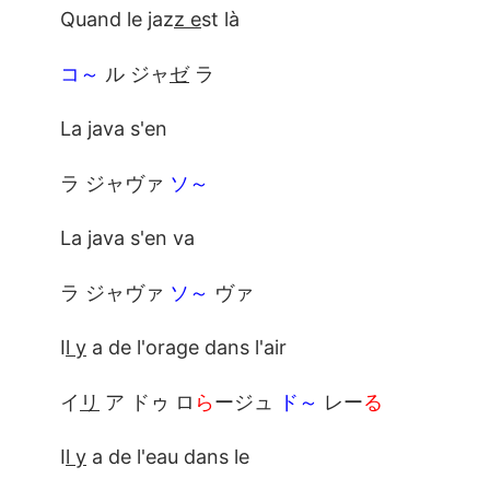
Quand le jaz
z e
st là
コ～
ル ジャ
ゼ
ラ
La java s'en
ラ ジャヴァ
ソ～
La java s'en va
ラ ジャヴァ
ソ～
ヴァ
I
l y
a de l'orage dans l'air
イ
リ
ア ドゥ ロ
ら
ージュ
ド～
レー
る
I
l y
a de l'eau dans le