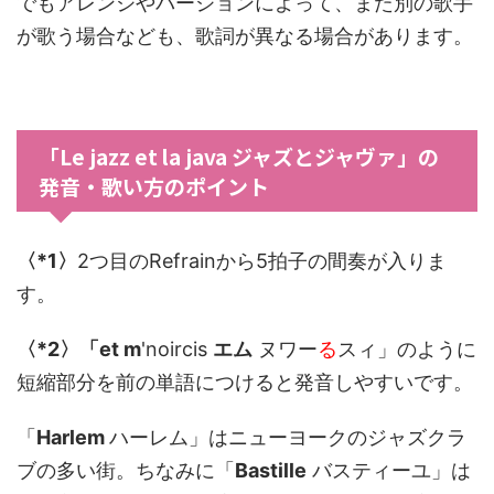
でもアレンジやバージョンによって、また別の歌手
が歌う場合なども、歌詞が異なる場合があります。
「Le jazz et la java ジャズとジャヴァ」の
発音・歌い方のポイント
〈*1〉
2つ目のRefrainから5拍子の間奏が入りま
す。
〈*2〉「
et m
'noircis
エム
ヌワー
る
スィ」のように
短縮部分を前の単語につけると発音しやすいです。
「
Harlem
ハーレム」はニューヨークのジャズクラ
ブの多い街。ちなみに「
Bastille
バスティーユ」は