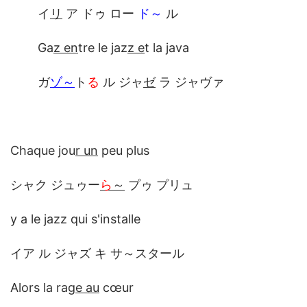
イ
リ
ア ドゥ ロー
ド～
ル
Ga
z en
tre le jaz
z e
t la java
ガ
ゾ～
ト
る
ル ジャ
ゼ
ラ ジャヴァ
Chaque jou
r un
peu plus
シャク ジュゥー
ら
～
プゥ プリュ
y a le jazz qui s'installe
イア ル ジャズ キ サ～スタール
Alors la ra
ge au
cœur