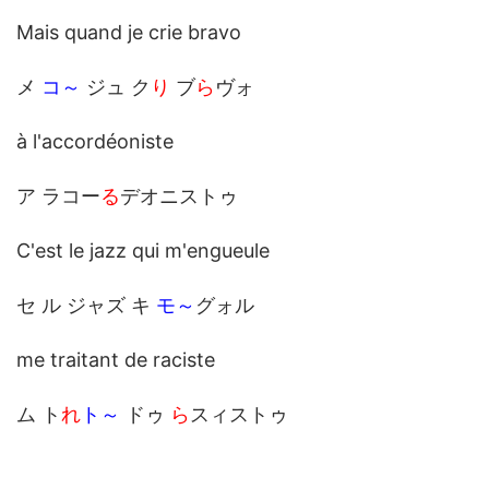
Mais quand je crie bravo
メ
コ～
ジュ ク
り
ブ
ら
ヴォ
à l'accordéoniste
ア ラコー
る
デオニストゥ
C'est le jazz qui m'engueule
セ ル ジャズ キ
モ～
グォル
me traitant de raciste
ム ト
れ
ト～
ドゥ
ら
スィストゥ