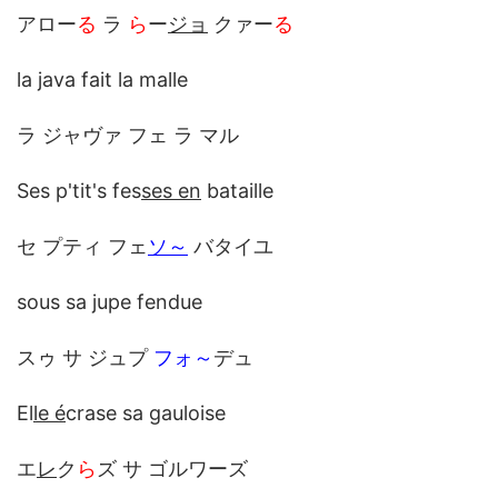
アロー
る
ラ
ら
ー
ジョ
クァー
る
la java fait la malle
ラ ジャヴァ フェ ラ マル
Ses p'tit's fes
ses en
bataille
セ プティ フェ
ソ～
バタイユ
sous sa jupe fendue
スゥ サ ジュプ
フォ～
デュ
El
le é
crase sa gauloise
エ
レ
ク
ら
ズ サ ゴルワーズ