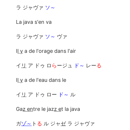
ラ ジャヴァ
ソ～
La java s'en va
ラ ジャヴァ
ソ～
ヴァ
I
l y
a de l'orage dans l'air
イ
リ
ア ドゥ ロ
ら
ージュ
ド～
レー
る
I
l y
a de l'eau dans le
イ
リ
ア ドゥ ロー
ド～
ル
Ga
z en
tre le jaz
z e
t la java
ガ
ゾ～
ト
る
ル ジャ
ゼ
ラ ジャヴァ