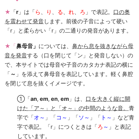
★
「
r
」は「
ら
、
り
、
る
、
れ
、
ろ
」で表記。
口の奥
を震わせて発音
します。前後の子音によって硬い
「r」と柔らかい「r」の二通りの発音があります。
★「
鼻母音」
については、
鼻から息を抜きながら母
音を発音
する（口を閉じて「ン」と発音しない）の
で、本サイトでは母音や子音のカタカナ表記の横に
「
～
」を添えて鼻母音を表記しています。軽く鼻腔
を閉じて息を抜くイメージです。
①「
an
,
em
,
en
,
em
」は、
口を大きく縦に開
けた「ア～」と「オ～」の中間のような音。
青
字で「
オ～
」「
コ～
」「
ソ～
」「
ト～
」など青
字で表記。「r」につくときは「
ろ
～
」と表記
しています。