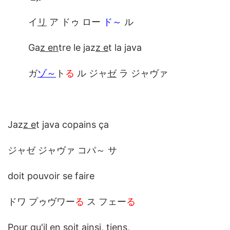
イ
リ
ア ドゥ ロー
ド～
ル
Ga
z en
tre le jaz
z e
t la java
ガ
ゾ～
ト
る
ル ジャ
ゼ
ラ ジャヴァ
Jaz
z e
t java copains ça
ジャゼ ジャヴァ コパ～ サ
doit pouvoir se faire
ドワ プゥヴワー
る
ス フェー
る
Pour qu'i
l en
soi
t ain
si, tiens,