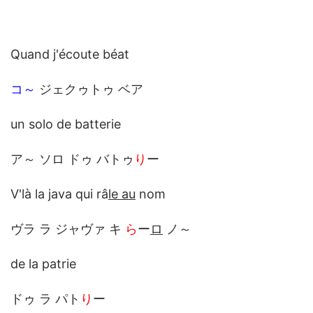
Quand j'écoute béat
コ～
ジェクゥトゥ ベア
un solo de batterie
ア～ ソロ ドゥ バトゥ
り
ー
V'là la java qui râ
le au
nom
ヴラ ラ ジャヴァ キ
ら
ー
ロ
ノ～
de la patrie
ドゥ ラ パト
り
ー