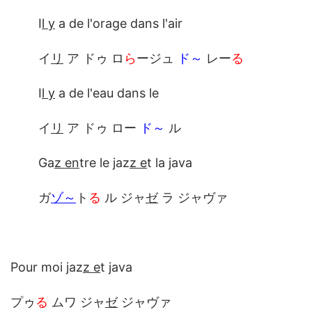
I
l y
a de l'orage dans l'air
イ
リ
ア ドゥ ロ
ら
ージュ
ド～
レー
る
I
l y
a de l'eau dans le
イ
リ
ア ドゥ ロー
ド～
ル
Ga
z en
tre le jaz
z e
t la java
ガ
ゾ～
ト
る
ル ジャ
ゼ
ラ ジャヴァ
Pour moi jaz
z e
t java
プゥ
る
ムワ ジャ
ゼ
ジャヴァ