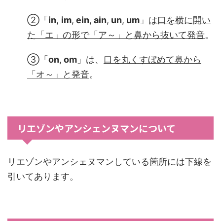
②「
in
,
im
,
ein
,
ain
,
un
,
um
」は
口を横に開い
た「エ」の形で「ア～」と鼻から抜いて発音
。
③「
on
,
om
」は、
口を丸くすぼめて鼻から
「オ～
」と発音
。
リエゾンやアンシェンヌマンについて
リエゾンやアンシェヌマンしている箇所には下線を
引いてあります。