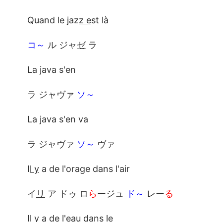
Quand le jaz
z e
st là
コ～
ル ジャ
ゼ
ラ
La java s'en
ラ ジャヴァ
ソ～
La java s'en va
ラ ジャヴァ
ソ～
ヴァ
I
l y
a de l'orage dans l'air
イ
リ
ア ドゥ ロ
ら
ージュ
ド～
レー
る
I
l y
a de l'eau dans le