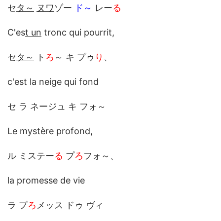
セ
タ～
ヌワ
ゾー
ド～
レー
る
C'es
t un
tronc qui pourrit,
セ
タ～
ト
ろ
～ キ プゥ
り
、
c'est la neige qui fond
セ ラ ネージュ キ フォ～
Le mystère profond,
ル ミステー
る
プ
ろ
フォ～、
la promesse de vie
ラ プ
ろ
メッス ドゥ ヴィ