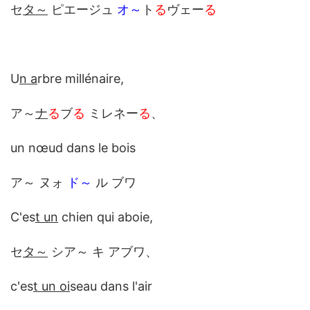
セ
タ～
ピエージュ
オ～
ト
る
ヴェー
る
U
n a
rbre millénaire,
ア～
ナ
る
ブ
る
ミレネー
る
、
un nœud dans le bois
ア～ ヌォ
ド～
ル ブワ
C'es
t un
chien qui aboie,
セ
タ～
シア～ キ アブワ、
c'es
t un oi
seau dans l'air