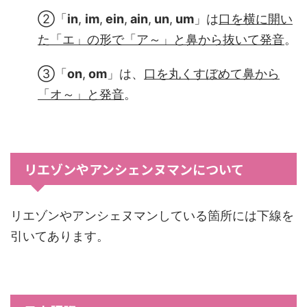
②「
in
,
im
,
ein
,
ain
,
un
,
um
」は
口を横に開い
た「エ」の形で「ア～」と鼻から抜いて発音
。
③「
on
,
om
」は、
口を丸くすぼめて鼻から
「オ～
」と発音
。
リエゾンやアンシェンヌマンについて
リエゾンやアンシェヌマンしている箇所には下線を
引いてあります。