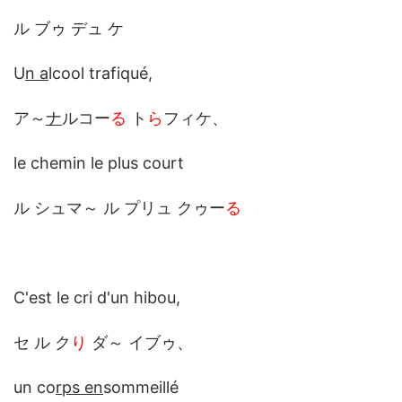
ル ブゥ デュ ケ
U
n a
lcool trafiqué,
ア～
ナ
ルコー
る
ト
ら
フィケ、
le chemin le plus court
ル シュマ～ ル プリュ クゥー
る
C'est le cri d'un hibou,
セ ル ク
り
ダ～ イブゥ、
un co
rps en
sommeillé