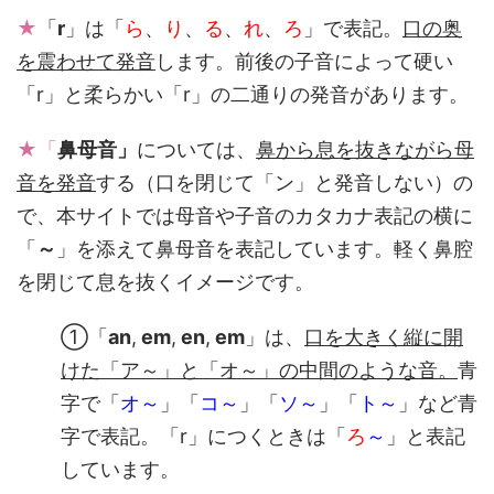
★
「
r
」は「
ら
、
り
、
る
、
れ
、
ろ
」で表記。
口の奥
を震わせて発音
します。前後の子音によって硬い
「r」と柔らかい「r」の二通りの発音があります。
★「
鼻母音」
については、
鼻から息を抜きながら母
音を発音
する（口を閉じて「ン」と発音しない）の
で、本サイトでは母音や子音のカタカナ表記の横に
「
～
」を添えて鼻母音を表記しています。軽く鼻腔
を閉じて息を抜くイメージです。
①「
an
,
em
,
en
,
em
」は、
口を大きく縦に開
けた「ア～」と「オ～」の中間のような音。
青
字で「
オ～
」「
コ～
」「
ソ～
」「
ト～
」など青
字で表記。「r」につくときは「
ろ
～
」と表記
しています。