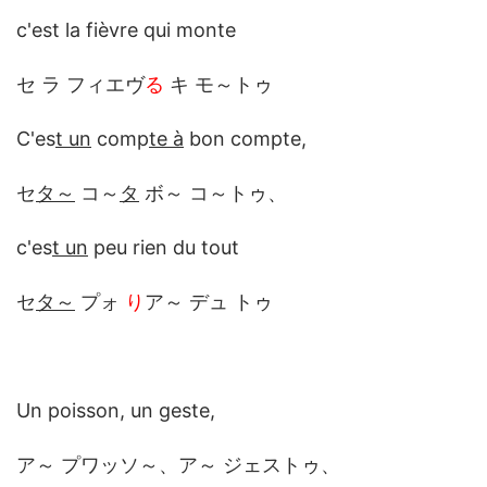
c'est la fièvre qui monte
セ ラ フィエヴ
る
キ モ～トゥ
C'es
t un
comp
te à
bon compte,
セ
タ～
コ～
タ
ボ～ コ～トゥ、
c'es
t un
peu rien du tout
セ
タ～
プォ
り
ア～ デュ トゥ
Un poisson, un geste,
ア～ プワッソ～、ア～ ジェストゥ、