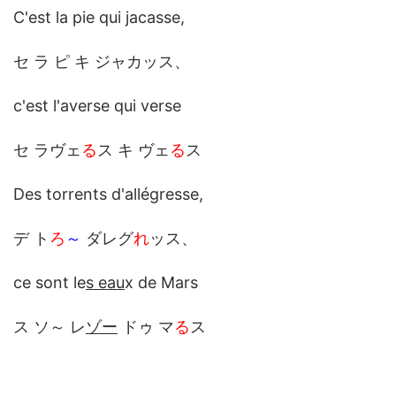
C'est la pie qui jacasse,
セ ラ ピ キ ジャカッス、
c'est l'averse qui verse
セ ラヴェ
る
ス キ ヴェ
る
ス
Des torrents d'allégresse,
デ ト
ろ
～
ダレグ
れ
ッス、
ce sont le
s eau
x de Mars
ス ソ～ レ
ゾー
ドゥ マ
る
ス