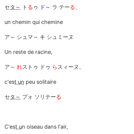
セ
タ～
ト
る
ゥ
ド～
ラ テー
る
、
un chemin qui chemine
ア～ シュマ～ キ シュミーヌ
Un reste de racine,
ア～
れ
ストゥ ドゥ
ら
スィーヌ、
c'es
t un
peu solitaire
セ
タ～
プォ ソリテー
る
C'es
t u
n oiseau dans l'air,