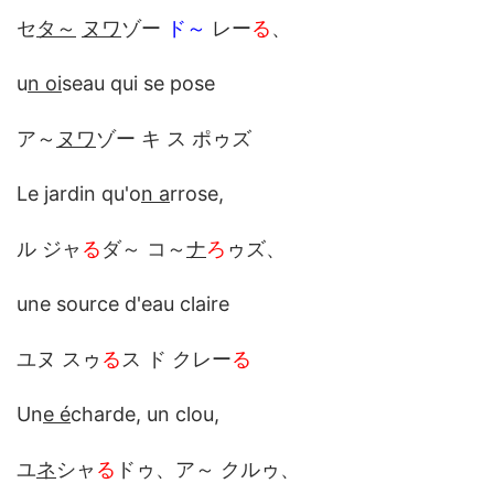
セ
タ～
ヌワ
ゾー
ド～
レー
る
、
u
n oi
seau qui se pose
ア～
ヌワ
ゾー キ ス ポゥズ
Le jardin qu'o
n a
rrose,
ル ジャ
る
ダ～ コ～
ナ
ろ
ゥズ、
une source d'eau claire
ユヌ スゥ
る
ス ド クレー
る
Un
e é
charde, un clou,
ユ
ネ
シャ
る
ドゥ、ア～ クルゥ、