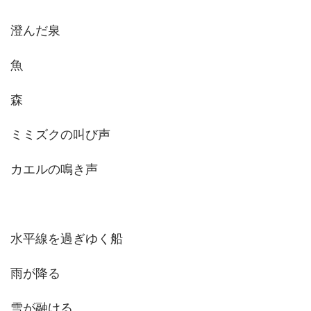
澄んだ泉
魚
森
ミミズクの叫び声
カエルの鳴き声
水平線を過ぎゆく船
雨が降る
雪が融ける