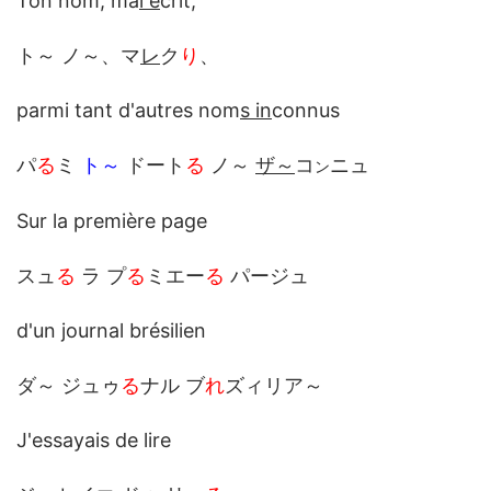
Ton nom, ma
l é
crit,
ト～ ノ～、マ
レ
ク
り
、
parmi tant d'autres nom
s in
connus
パ
る
ミ
ト～
ドート
る
ノ～
ザ～
コ
ニュ
ン
Sur la première page
スュ
る
ラ プ
る
ミエー
る
パージュ
d'un journal brésilien
ダ～ ジュゥ
る
ナル ブ
れ
ズィリア～
J'essayais de lire