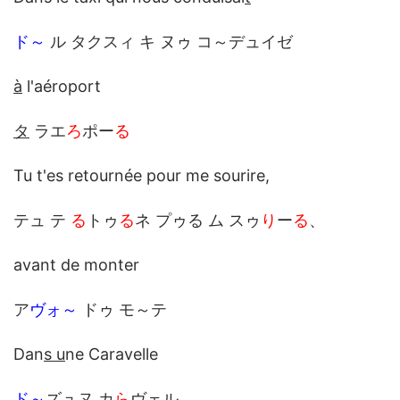
ド～
ル タクスィ キ ヌゥ コ～デュイゼ
à
l'aéroport
タ
ラエ
ろ
ポー
る
Tu t'es retournée pour me sourire,
テュ テ
る
トゥ
る
ネ プゥる ム スゥ
り
ー
る
、
avant de monter
ア
ヴォ～
ドゥ モ～テ
Dan
s u
ne Caravelle
ド～
ズュ
ヌ カ
ら
ヴェル