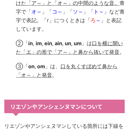
けた「ア～」と「オ～」の中間のような音。
青
字で「
オ～
」「
コ～
」「
ソ～
」「
ト～
」など青
字で表記。「r」につくときは「
ろ
～
」と表記
しています。
②「
in
,
im
,
ein
,
ain
,
un
,
um
」は
口を横に開い
た「エ」の形で「ア～」と鼻から抜いて発音
。
③「
on
,
om
」は、
口を丸くすぼめて鼻から
「オ～
」と発音
。
リエゾンやアンシェンヌマンについて
リエゾンやアンシェヌマンしている箇所には下線を