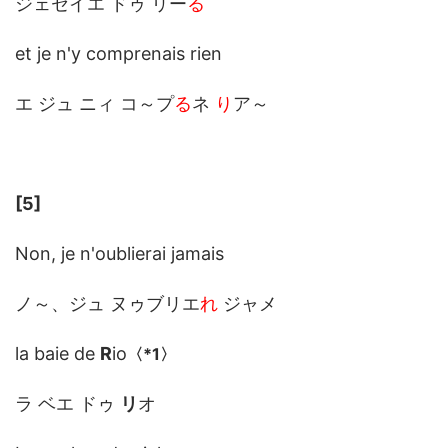
ジェセイエ ドゥ リー
る
et je n'y comprenais rien
エ ジュ ニィ コ～プ
る
ネ
り
ア～
[5]
Non, je n'oublierai jamais
ノ～、ジュ ヌゥブリエ
れ
ジャメ
la baie de
R
io
〈
*1
〉
ラ ベエ ドゥ
リ
オ