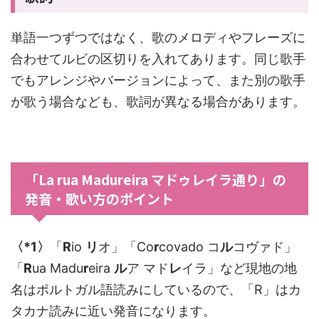
単語一つずつではなく、歌のメロディやフレーズに
合わせてルビの区切りを入れてあります。同じ歌手
でもアレンジやバージョンによって、また別の歌手
が歌う場合なども、歌詞が異なる場合があります。
「La rua Madureira マドゥレイラ通り」の
発音・歌い方のポイント
〈*1〉
「
R
io
リ
オ」「Co
r
covado コ
ル
コヴァド」
「
R
ua Madu
r
eira
ル
ア マド
レ
イラ」など現地の地
名はポルトガル語読みにしているので、「R」はカ
タカナ読みに近い発音になります。