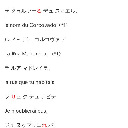
ラ クゥルァー
る
デュ スィエル、
le nom du Co
r
covado
〈
*1
〉
ル ノ～ デュ コ
ル
コヴァド
La
R
ua Madu
r
eira,
〈
*1
〉
ラ ルア マド
レ
イラ、
la rue que tu habitais
ラ
り
ュ ク テュ アビテ
Je n'oublierai pas,
ジュ ヌゥブリエ
れ
パ、