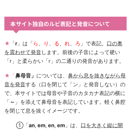
本サイト独自のルビ表記と発音について
★
「
r
」は「
ら
、
り
、
る
、
れ
、
ろ
」で表記。
口の奥
を震わせて発音
します。前後の子音によって硬い
「r」と柔らかい「r」の二通りの発音があります。
★「
鼻母音」
については、
鼻から息を抜きながら母
音を発音
する（口を閉じて「ン」と発音しない）の
で、本サイトでは母音や子音のカタカナ表記の横に
「
～
」を添えて鼻母音を表記しています。軽く鼻腔
を閉じて息を抜くイメージです。
①「
an
,
em
,
en
,
em
」は、
口を大きく縦に開