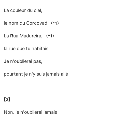
La couleur du ciel,
le nom du Co
r
covad
〈
*1
〉
La
R
ua Madu
r
eira,
〈
*1
〉
la rue que tu habitais
Je n'oublierai pas,
pourtant je n'y suis jamai
s a
llé
[2]
Non, je n'oublierai jamais