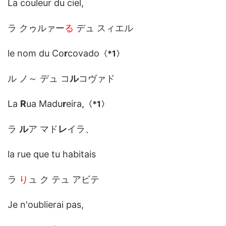
La couleur du ciel,
ラ クゥルァー
る
デュ スィエル
le nom du Co
r
covado
〈
*1
〉
ル ノ～ デュ コ
ル
コヴァド
La
R
ua Madu
r
eira,
〈
*1
〉
ラ
ル
ア マド
レ
イラ、
la rue que tu habitais
ラ
り
ュ ク テュ アビテ
Je n'oublierai pas,