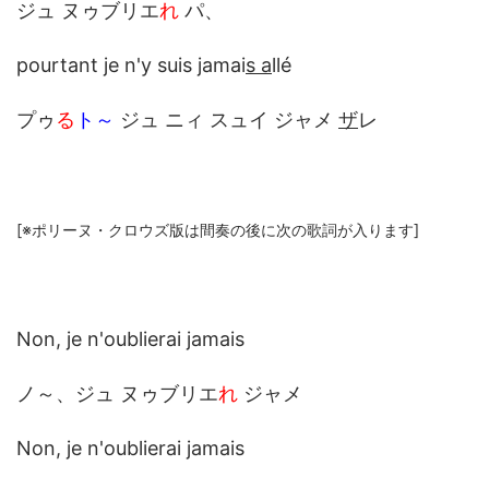
ジュ ヌゥブリエ
れ
パ、
pourtant je n'y suis jamai
s a
llé
プゥ
る
ト～
ジュ ニィ スュイ ジャメ
ザ
レ
[※ポリーヌ・クロウズ版は間奏の後に次の歌詞が入ります]
Non, je n'oublierai jamais
ノ～、ジュ ヌゥブリエ
れ
ジャメ
Non, je n'oublierai jamais