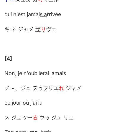
qui n'est jamai
s a
rrivée
キ ネ ジャメ
ザ
り
ヴェ
[4]
Non, je n'oublierai jamais
ノ～、ジュ ヌゥブリエ
れ
ジャメ
ce jour où j'ai lu
ス ジュゥー
る
ウゥ ジェ リュ