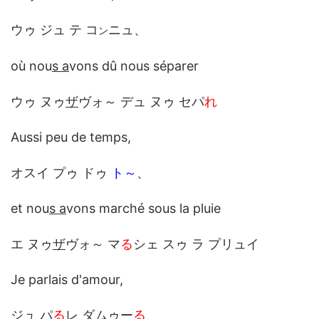
ウゥ ジュ テ コ
ニュ、
ン
où nou
s a
vons dû nous séparer
ウゥ ヌゥ
ザ
ヴォ～ デュ ヌゥ セパ
れ
Aussi peu de temps,
オスイ プゥ ドゥ
ト～
、
et nou
s a
vons marché sous la pluie
エ ヌゥ
ザ
ヴォ～ マ
る
シェ スゥ ラ プリュイ
Je parlais d'amour,
ジュ パ
る
レ ダムゥー
る
、