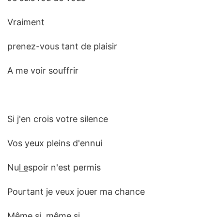
Vraiment
prenez-vous tant de plaisir
A me voir souffrir
Si j'en crois votre silence
Vo
s y
eux pleins d'ennui
Nu
l e
spoir n'est permis
Pourtant je veux jouer ma chance
Même si, même si