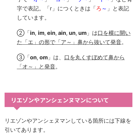
字で表記。「r」につくときは「
ろ
～
」と表記
しています。
②「
in
,
im
,
ein
,
ain
,
un
,
um
」は
口を横に開い
た「エ」の形で「ア～」鼻から抜いて発音
。
③「
on
,
om
」は、
口を丸くすぼめて鼻から
「オ～
」と発音
。
リエゾンやアンシェンヌマンについて
リエゾンやアンシェヌマンしている箇所には下線を
引いてあります。