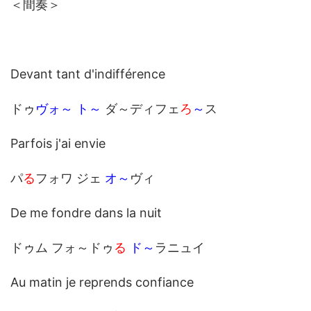
＜間奏＞
Devant tant d'indifférence
ドゥ
ヴォ～
ト～
ダ～ディフェ
ろ
～
ス
Parfois j'ai envie
パ
る
フォワ ジェ
オ～
ヴィ
De me fondre dans la nuit
ドゥム フォ～ドゥ
る
ド～
ラニュイ
Au matin je reprends confiance