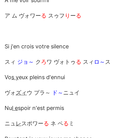
A me voir souffrir
ア ム ヴォワー
る
スゥフ
り
ー
る
Si j'en crois votre silence
スィ
ジョ～
ク
ろ
ワ ヴォトゥ
る
スィ
ロ～
ス
Vo
s y
eux pleins d'ennui
ヴォ
ズィ
ウ プラ～
ド～
ニュイ
Nu
l e
spoir n'est permis
ニュ
レ
スポワー
る
ネ ペ
る
ミ