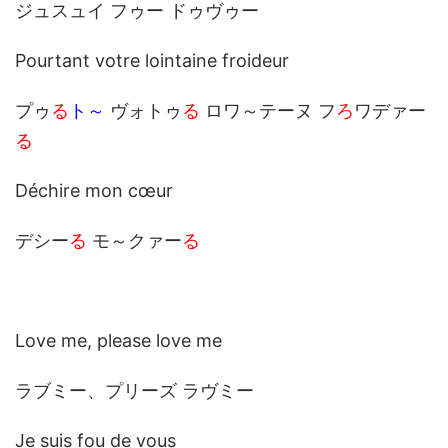
ジュスュイ フゥー ドゥヴゥー
Pourtant votre lointaine froideur
プゥ
る
ト～
ヴォトゥ
る
ロワ～テーヌ フ
ろ
ワデァー
る
Déchire mon cœur
デシー
る
モ～クァー
る
Love me, please love me
ラブミー、プリーズ ラヴミー
Je suis fou de vous