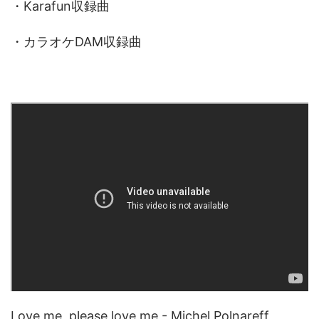
・Karafun収録曲
・カラオケDAM収録曲
Love me, please love me - Michel Polnareff