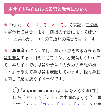
本サイト独自のルビ表記と発音について
★
「
r
」は「
ら
、
り
、
る
、
れ
、
ろ
」で表記。
口の奥
を震わせて発音
します。前後の子音によって硬い
「r」と柔らかい「r」の二通りの発音があります。
★「
鼻母音」
については、
鼻から息を抜きながら母
音を発音
する（口を閉じて「ン」と発音しない）の
で、本サイトでは母音や子音のカタカナ表記の横に
「
～
」を添えて鼻母音を表記しています。軽く鼻腔
を閉じて息を抜くイメージです。
①「
an
,
em
,
en
,
em
」は、
口を大きく縦に開
けた「ア～」と「オ～」の中間のような音。
青
字で「
オ～
」「
コ～
」「
ソ～
」「
ト～
」など青