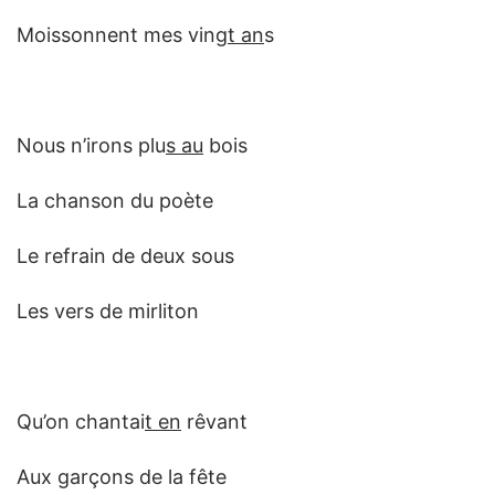
Moissonnent mes ving
t an
s
Nous n’irons plu
s au
bois
La chanson du poète
Le refrain de deux sous
Les vers de mirliton
Qu’on chantai
t en
rêvant
Aux garçons de la fête