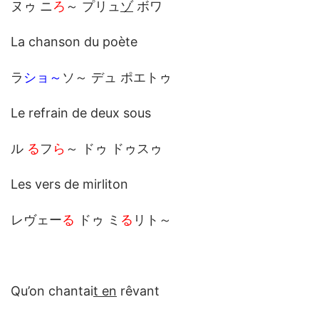
ヌゥ ニ
ろ
～ プリュ
ゾ
ボワ
La chanson du poète
ラ
ショ～
ソ～ デュ ポエトゥ
Le refrain de deux sous
ル
る
フ
ら
～ ドゥ ドゥスゥ
Les vers de mirliton
レヴェー
る
ドゥ ミ
る
リト～
Qu’on chantai
t en
rêvant