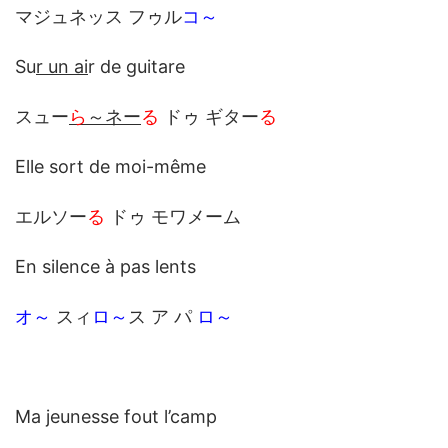
マジュネッス フゥル
コ～
Su
r un ai
r de guitare
スュー
ら
～ネー
る
ドゥ ギター
る
Elle sort de moi-même
エルソー
る
ドゥ モワメーム
En silence à pas lents
オ～
スィ
ロ～
ス ア パ
ロ～
Ma jeunesse fout l’camp