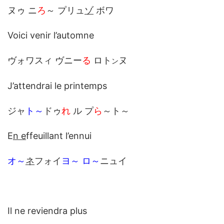
ヌゥ ニ
ろ
～ プリュ
ゾ
ボワ
Voici venir l’automne
ヴォワスィ ヴニー
る
ロト
ヌ
ン
J’attendrai le printemps
ジャ
ト～
ドゥ
れ
ル プ
ら
～ト～
E
n e
ffeuillant l’ennui
オ～
ネ
フォイ
ヨ～
ロ～
ニュイ
Il ne reviendra plus