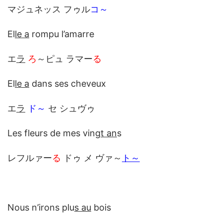
マジュネッス フゥル
コ～
El
le a
rompu l’amarre
エ
ラ
ろ
～ピュ ラマー
る
El
le a
dans ses cheveux
エ
ラ
ド～
セ シュヴゥ
Les fleurs de mes ving
t an
s
レフルァー
る
ドゥ メ ヴァ～
ト～
Nous n’irons plu
s au
bois