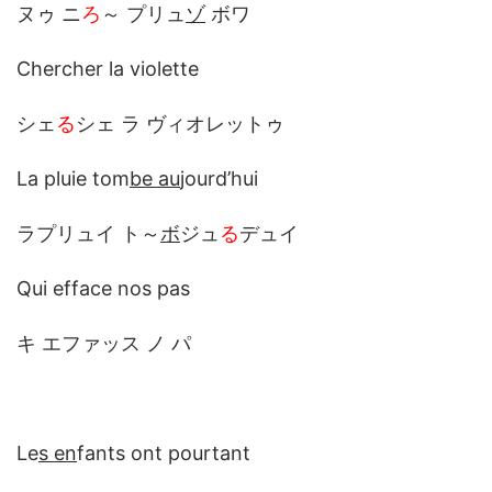
ヌゥ ニ
ろ
～ プリュ
ゾ
ボワ
Chercher la violette
シェ
る
シェ ラ ヴィオレットゥ
La pluie tom
be au
jourd’hui
ラプリュイ ト～
ボ
ジュ
る
デュイ
Qui efface nos pas
キ エファッス ノ パ
Le
s en
fants ont pourtant