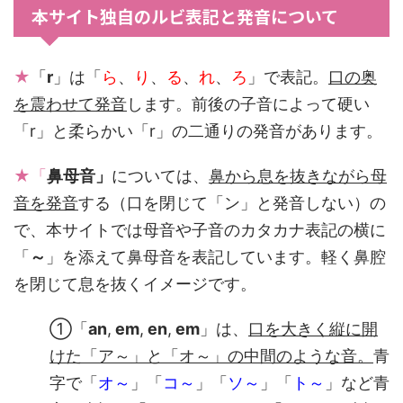
本サイト独自のルビ表記と発音について
★
「
r
」は「
ら
、
り
、
る
、
れ
、
ろ
」で表記。
口の奥
を震わせて発音
します。前後の子音によって硬い
「r」と柔らかい「r」の二通りの発音があります。
★「
鼻母音」
については、
鼻から息を抜きながら母
音を発音
する（口を閉じて「ン」と発音しない）の
で、本サイトでは母音や子音のカタカナ表記の横に
「
～
」を添えて鼻母音を表記しています。軽く鼻腔
を閉じて息を抜くイメージです。
①「
an
,
em
,
en
,
em
」は、
口を大きく縦に開
けた「ア～」と「オ～」の中間のような音。
青
字で「
オ～
」「
コ～
」「
ソ～
」「
ト～
」など青