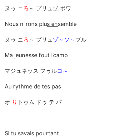
ヌゥ ニ
ろ
～ プリュ
ゾ
ボワ
Nous n’irons plu
s en
semble
ヌゥ ニ
ろ
～ プリュ
ゾ～
ソ～
ブル
Ma jeunesse fout l’camp
マジュネッス フゥル
コ～
Au rythme de tes pas
オ
り
トゥム ドゥ テ パ
Si tu savais pourtant