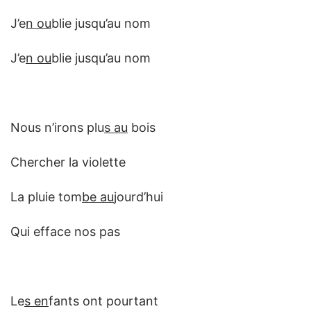
J’e
n ou
blie jusqu’au nom
J’e
n ou
blie jusqu’au nom
Nous n’irons plu
s au
bois
Chercher la violette
La pluie tom
be au
jourd’hui
Qui efface nos pas
Le
s en
fants ont pourtant