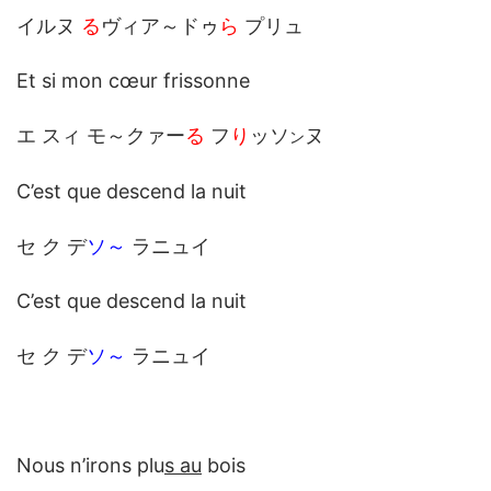
イルヌ
る
ヴィア～ドゥ
ら
プリュ
Et si mon cœur frissonne
エ スィ モ～クァー
る
フ
り
ッソ
ヌ
ン
C’est que descend la nuit
セ ク デ
ソ～
ラニュイ
C’est que descend la nuit
セ ク デ
ソ～
ラニュイ
Nous n’irons plu
s au
bois