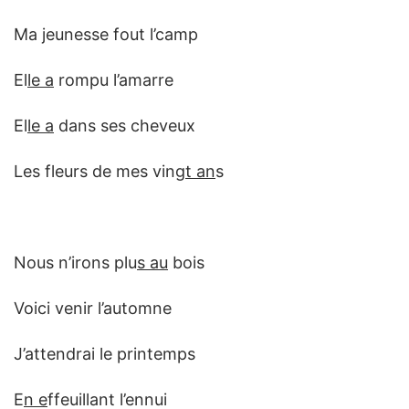
Ma jeunesse fout l’camp
El
le a
rompu l’amarre
El
le a
dans ses cheveux
Les fleurs de mes ving
t an
s
Nous n’irons plu
s au
bois
Voici venir l’automne
J’attendrai le printemps
E
n e
ffeuillant l’ennui