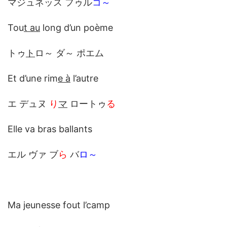
マジュネッス フゥル
コ～
Tou
t au
long d’un poème
トゥ
ト
ロ～ ダ～ ポエム
Et d’une rim
e à
l’autre
エ デュヌ
り
マ
ロートゥ
る
Elle va bras ballants
エル ヴァ ブ
ら
バ
ロ～
Ma jeunesse fout l’camp