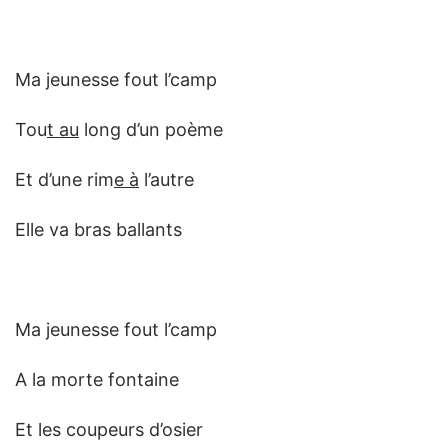
Ma jeunesse fout l’camp
Tou
t au
long d’un poème
Et d’une rim
e à
l’autre
Elle va bras ballants
Ma jeunesse fout l’camp
A la morte fontaine
Et les coupeurs d’osier