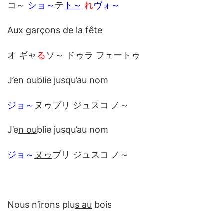
コ～
ショ～
テ
ト～
れ
ヴォ～
Aux garçons de la fête
オ ギャ
る
ソ～ ドゥラ フェートゥ
J’e
n ou
blie jusqu’au nom
ジョ～
ヌゥ
ブリ ジュスコ ノ～
J’e
n ou
blie jusqu’au nom
ジョ～
ヌゥ
ブリ ジュスコ ノ～
Nous n’irons plu
s au
bois