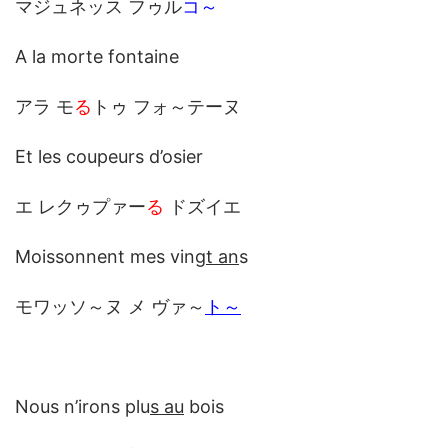
マジュネッス フゥル
コ～
A la morte fontaine
アラ モ
る
トゥ フォ～テーヌ
Et les coupeurs d’osier
エ レクゥプァー
る
ドズイエ
Moissonnent mes ving
t an
s
モワッソ～ヌ メ ヴァ～
ト～
Nous n’irons plu
s au
bois