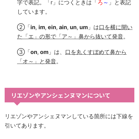
字で表記。「r」につくときは「
ろ
～
」と表記
しています。
②「
in
,
im
,
ein
,
ain
,
un
,
um
」は
口を横に開い
た「エ」の形で「ア～」鼻から抜いて発音
。
③「
on
,
om
」は、
口を丸くすぼめて鼻から
「オ～
」と発音
。
リエゾンやアンシェンヌマンについて
リエゾンやアンシェヌマンしている箇所には下線を
引いてあります。