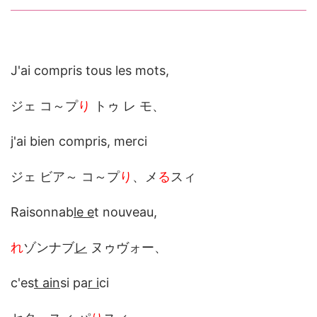
J'ai compris tous les mots,
ジェ コ～プ
り
トゥ レ モ、
j'ai bien compris, merci
ジェ ビア～ コ～プ
り
、メ
る
スィ
Raisonnab
le e
t nouveau,
れ
ゾンナブ
レ
ヌゥヴォー、
c'es
t ain
si pa
r i
ci