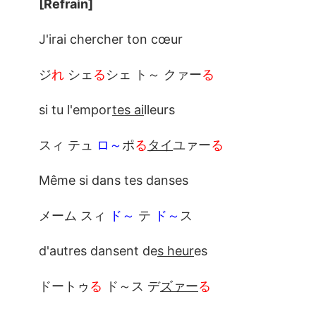
[Refrain]
J'irai chercher ton cœur
ジ
れ
シェ
る
シェ ト～ クァー
る
si tu l'empor
tes ai
lleurs
スィ テュ
ロ～
ポ
る
タイ
ユァー
る
Même si dans tes danses
メーム スィ
ド～
テ
ド～
ス
d'autres dansent de
s heur
es
ドートゥ
る
ド～ス デ
ズァー
る