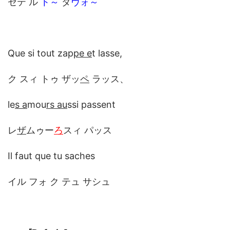
セテ ル
ト～
ダ
ヴォ～
Que si tout zap
pe e
t lasse,
ク スィ トゥ ザッ
ペ
ラッス、
le
s a
mou
rs au
ssi passent
レ
ザ
ムゥー
ろ
スィ パッス
Il faut que tu saches
イル フォ ク テュ サシュ