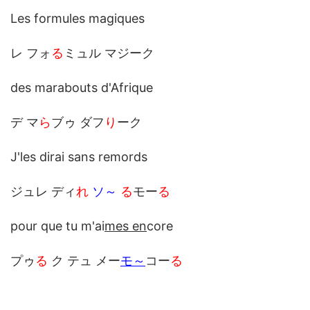
Les formules magiques
レ フォ
る
ミュル マジーク
des marabouts d'Afrique
デ マ
ら
ブゥ ダフ
り
ーク
J'les dirai sans remords
ジュレ ディ
れ
ソ～
る
モー
る
pour que tu m'ai
mes en
core
プゥ
る
ク テュ メー
モ～
コー
る