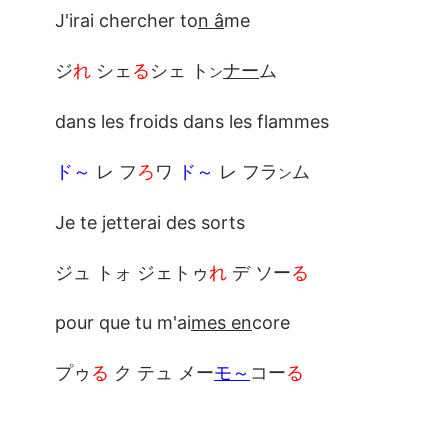
J'irai chercher to
n â
me
ジ
れ
シェ
る
シェ ト
ナー
ム
ン
dans les froids dans les flammes
ド～
レ フ
ろ
ワ
ド～
レ フラ
ム
ン
Je te jetterai des sorts
ジュ トォ ジェトゥ
れ
デ ソー
る
pour que tu m'ai
mes en
core
プゥ
る
ク テュ メー
モ～
コー
る