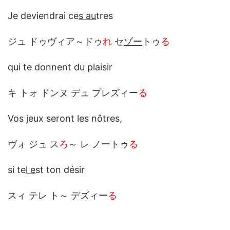
Je deviendrai ce
s au
tres
ジュ ドゥヴィア～ドゥ
れ
セ
ゾー
トゥ
る
qui te donnent du plaisir
キ トォ ドンヌ デュ プレズィー
る
Vos jeux seront les nôtres,
ヴォ ジュ ス
ろ
～ レ ノートゥ
る
si te
l e
st ton désir
スィ テレ ト～ デズィー
る