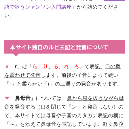
語で歌うシャンソン入門講座
」から始めてくださ
い。
本サイト独自のルビ表記と発音について
★
「
r
」は「
ら
、
り
、
る
、
れ
、
ろ
」で表記。
口の奥
を震わせて発音
します。前後の子音によって硬い
「r」と柔らかい「r」の二通りの発音があります。
★「
鼻母音」
については、
鼻から息を抜きながら母
音を発音
する（口を閉じて「ン」と発音しない）の
で、本サイトでは母音や子音のカタカナ表記の横に
「
～
」を添えて鼻母音を表記しています。軽く鼻腔