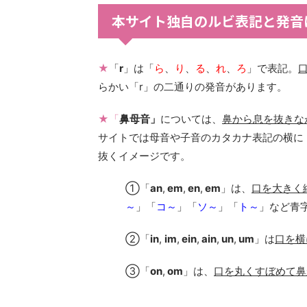
本サイト独自のルビ表記と発音
★
「
r
」は「
ら
、
り
、
る
、
れ
、
ろ
」で表記。
らかい「r」の二通りの発音があります。
★「
鼻母音」
については、
鼻から息を抜きな
サイトでは母音や子音のカタカナ表記の横に
抜くイメージです。
①「
an
,
em
,
en
,
em
」は、
口を大きく
～
」「
コ～
」「
ソ～
」「
ト～
」など青
②「
in
,
im
,
ein
,
ain
,
un
,
um
」は
口を横
③「
on
,
om
」は、
口を丸くすぼめて鼻