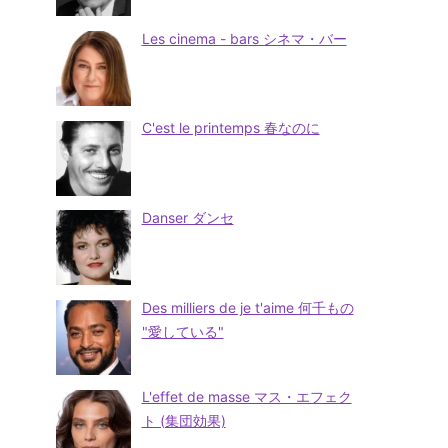
Les cinema - bars シネマ・バー
C'est le printemps 春なのに
Danser ダンセ
Des milliers de je t'aime 何千もの
"愛している"
L'effet de masse マス・エフェク
ト (集団効果)