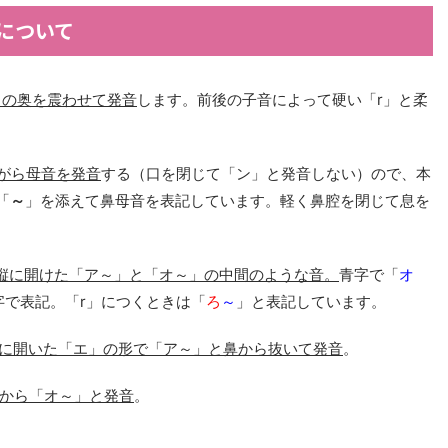
について
口の奥を震わせて発音
します。前後の子音によって硬い「r」と柔
がら母音を発音
する（口を閉じて「ン」と発音しない）ので、本
「
～
」を添えて鼻母音を表記しています。軽く鼻腔を閉じて息を
縦に開けた「ア～」と「オ～」の中間のような音。
青字で「
オ
字で表記。「r」につくときは「
ろ
～
」と表記しています。
に開いた「エ」の形で「ア～」と鼻から抜いて発音
。
から「オ～
」と発音
。