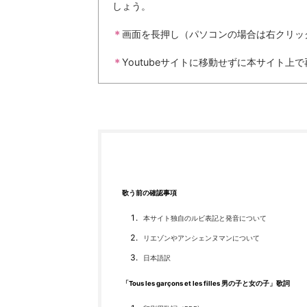
しょう。
＊
画面を長押し（パソコンの場合は右クリッ
＊
Youtubeサイトに移動せずに本サイト上
歌う前の確認事項
本サイト独自のルビ表記と発音について
リエゾンやアンシェンヌマンについて
日本語訳
「Tous les garçons et les filles 男の子と女の子」歌詞