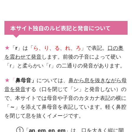
本サイト独自のルビ表記と発音について
★
「
r
」は「
ら
、
り
、
る
、
れ
、
ろ
」で表記。
口の奥
を震わせて発音
します。前後の子音によって硬い
「r」と柔らかい「r」の二通りの発音があります。
★「
鼻母音」
については、
鼻から息を抜きながら母
音を発音
する（口を閉じて「ン」と発音しない）の
で、本サイトでは母音や子音のカタカナ表記の横に
「
～
」を添えて鼻母音を表記しています。軽く鼻腔
を閉じて息を抜くイメージです。
①「
an
,
em
,
en
,
em
」は、
口を大きく縦に開