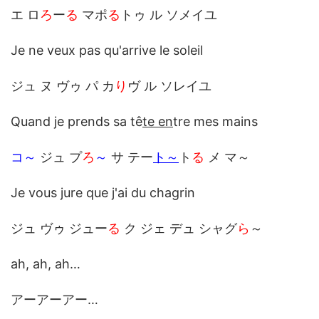
エ ロ
ろ
ー
る
マポ
る
トゥ ル ソメイユ
Je ne veux pas qu'arrive le soleil
ジュ ヌ ヴゥ パ カ
り
ヴ ル ソレイユ
Quand je prends sa tê
te en
tre mes mains
コ～
ジュ プ
ろ
～
サ テー
ト～
ト
る
メ マ～
Je vous jure que j'ai du chagrin
ジュ ヴゥ ジュー
る
ク ジェ デュ シャグ
ら
～
ah, ah, ah…
アーアーアー…