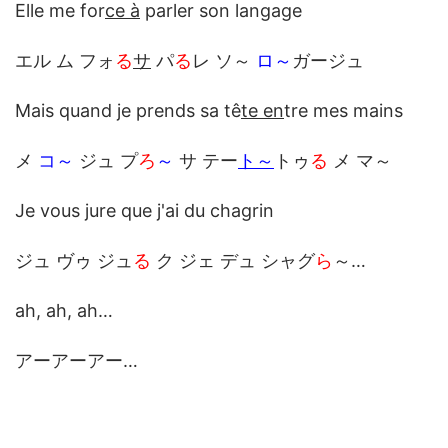
Elle me for
ce à
parler son langage
エル ム フォ
る
サ
パ
る
レ ソ～
ロ～
ガージュ
Mais quand je prends sa tê
te en
tre mes mains
メ
コ～
ジュ プ
ろ
～
サ テー
ト～
トゥ
る
メ マ～
Je vous jure que j'ai du chagrin
ジュ ヴゥ ジュ
る
ク ジェ デュ シャグ
ら
～…
ah, ah, ah…
アーアーアー…