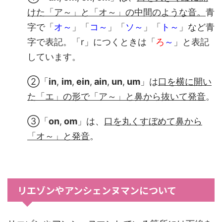
けた「ア～」と「オ～」の中間のような音。
青
字で「
オ～
」「
コ～
」「
ソ～
」「
ト～
」など青
字で表記。「r」につくときは「
ろ
～
」と表記
しています。
②「
in
,
im
,
ein
,
ain
,
un
,
um
」は
口を横に開い
た「エ」の形で「ア～」と鼻から抜いて発音
。
③「
on
,
om
」は、
口を丸くすぼめて鼻から
「オ～
」と発音
。
リエゾンやアンシェンヌマンについて