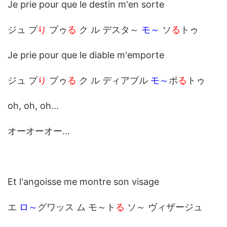
Je prie pour que le destin m'en sorte
ジュ プ
り
プゥ
る
ク ル デスタ～
モ～
ソ
る
トゥ
Je prie pour que le diable m'emporte
ジュ プ
り
プゥ
る
ク ル ディアブル
モ～
ポ
る
トゥ
oh, oh, oh…
オーオーオー…
Et l'angoisse me montre son visage
エ
ロ～
グワッス ム モ～ト
る
ソ～ ヴィザージュ