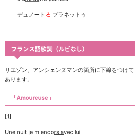
デュ
ノー
ト
る
プラネットゥ
フランス語歌詞（ルビなし）
リエゾン、アンシェンヌマンの箇所に下線をつけて
あります。
「Amoureuse」
[1]
Une nuit je m'endo
rs a
vec lui