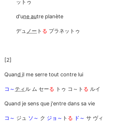
ットゥ
d'u
ne au
tre planète
デュ
ノー
ト
る
プラネットゥ
[2]
Quan
d i
l me serre tout contre lui
コ～
ティ
ル ム セー
る
トゥ コ～ト
る
ルイ
Quand je sens que j'entre dans sa vie
コ～
ジュ
ソ～
ク
ジョ～
ト
る
ド～
サ ヴィ