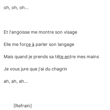
oh, oh, oh…
Et l'angoisse me montre son visage
Elle me for
ce à
parler son langage
Mais quand je prends sa tê
te en
tre mes mains
Je vous jure que j'ai du chagrin
ah, ah, ah…
[Refrain]