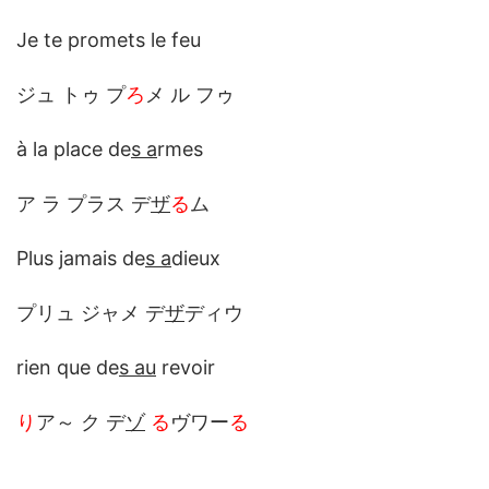
Je te promets le feu
ジュ トゥ プ
ろ
メ ル フゥ
à la place de
s a
rmes
ア ラ プラス デ
ザ
る
ム
Plus jamais de
s a
dieux
プリュ ジャメ デ
ザ
ディウ
rien que de
s au
revoir
り
ア～ ク デ
ゾ
る
ヴワー
る