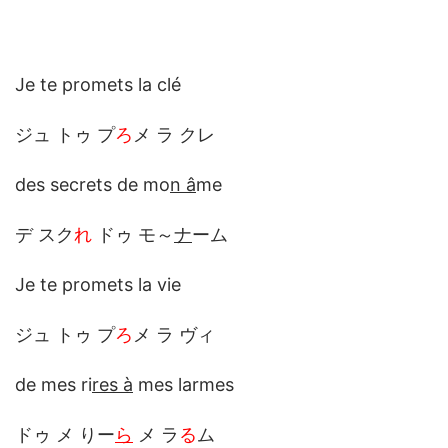
Je te promets la clé
ジュ トゥ プ
ろ
メ ラ クレ
des secrets de mo
n â
me
デ スク
れ
ドゥ モ～
ナ
ーム
Je te promets la vie
ジュ トゥ プ
ろ
メ ラ ヴィ
de mes ri
res à
mes larmes
ドゥ メ りー
ら
メ ラ
る
ム