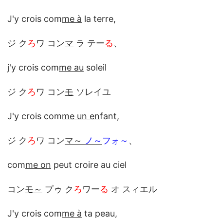
J'y crois com
me à
la terre,
ジ ク
ろ
ワ コン
マ
ラ テー
る
、
j'y crois com
me au
soleil
ジ ク
ろ
ワ コン
モ
ソレイユ
J'y crois com
me un en
fant,
ジ ク
ろ
ワ コン
マ～
ノ～
フォ～
、
com
me on
peut croire au ciel
コン
モ～
プゥ ク
ろ
ワー
る
オ スィエル
J'y crois com
me à
ta peau,