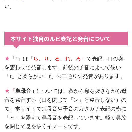
い。
本サイト独自のルビ表記と発音について
★
「
r
」は「
ら
、
り
、
る
、
れ
、
ろ
」で表記。
口の奥
を震わせて発音
します。前後の子音によって硬い
「r」と柔らかい「r」の二通りの発音があります。
★「
鼻母音」
については、
鼻から息を抜きながら母
音を発音
する（口を閉じて「ン」と発音しない）の
で、本サイトでは母音や子音のカタカナ表記の横に
「
～
」を添えて鼻母音を表記しています。軽く鼻腔
を閉じて息を抜くイメージです。