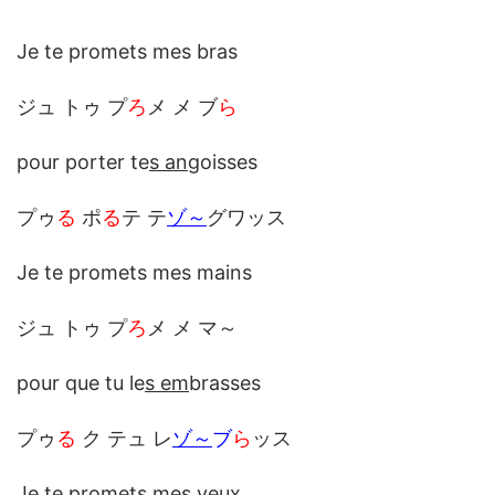
Je te promets mes bras
ジュ トゥ プ
ろ
メ メ ブ
ら
pour porter te
s an
goisses
プゥ
る
ポ
る
テ テ
ゾ～
グワッス
Je te promets mes mains
ジュ トゥ プ
ろ
メ メ マ～
pour que tu le
s em
brasses
プゥ
る
ク テュ レ
ゾ～
ブ
ら
ッス
Je te promets me
s y
eux