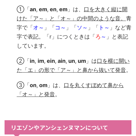
①「
an
,
em
,
en
,
em
」は、
口を大きく縦に開
けた「ア～」と「オ～」の中間のような音。
青
字で「
オ～
」「
コ～
」「
ソ～
」「
ト～
」など青
字で表記。「r」につくときは「
ろ
～
」と表記
しています。
②「
in
,
im
,
ein
,
ain
,
un
,
um
」は
口を横に開い
た「エ」の形で「ア～」と鼻から抜いて発音
。
③「
on
,
om
」は、
口を丸くすぼめて鼻から
「オ～
」と発音
。
リエゾンやアンシェンヌマンについて