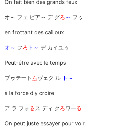
On fait bien des grands feux
オ～ フェ ビア～ デ グ
ろ
～
フゥ
en frottant des cailloux
オ～
フ
ろ
ト～
デ カイユゥ
Peut-êt
re a
vec le temps
プゥテート
ら
ヴェク ル
ト～
à la force d'y croire
ア ラ フォ
る
ス ディ ク
ろ
ワー
る
On peut jus
te e
ssayer pour voir