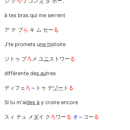
ジ ク
ろ
ワ コン
マ
タ ポー、
à tes bras qui me serrent
ア テ ブ
ら
キ ム セー
る
J'te promets u
ne hi
stoire
ジトゥ プ
ろ
メ ユ
ニ
ストワー
る
différente de
s au
tres
ディフェ
ろ
～
トゥ デ
ゾー
ト
る
Si tu m'ai
des à
y croire encore
スィ テュ メ
ダ
イ ク
ろ
ワー
る
オ～
コー
る