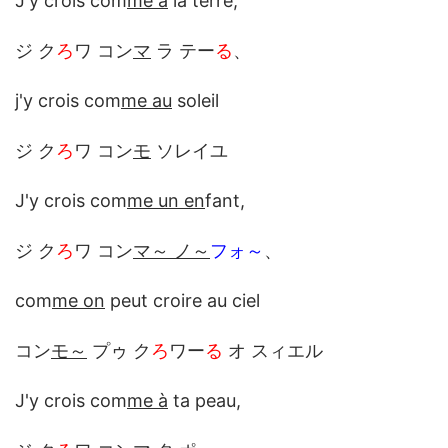
J'y crois com
me à
la terre,
ジ ク
ろ
ワ コン
マ
ラ テー
る
、
j'y crois com
me au
soleil
ジ ク
ろ
ワ コン
モ
ソレイユ
J'y crois com
me un en
fant,
ジ ク
ろ
ワ コン
マ～ ノ～
フォ～
、
com
me on
peut croire au ciel
コン
モ～
プゥ ク
ろ
ワー
る
オ スィエル
J'y crois com
me à
ta peau,