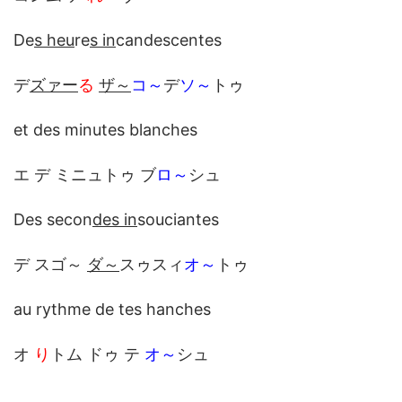
De
s heu
re
s in
candescentes
デ
ズァー
る
ザ～
コ～
デ
ソ～
トゥ
et des minutes blanches
エ デ ミニュトゥ ブ
ロ～
シュ
Des secon
des in
souciantes
デ スゴ～
ダ～
スゥスィ
オ～
トゥ
au rythme de tes hanches
オ
り
トム ドゥ テ
オ～
シュ