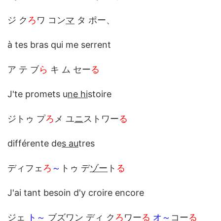
ジ ク
ろ
ワ コン
マ
タ ポー、
à tes bras qui me serrent
ア テ ブ
ら
キ ム セー
る
J'te promets u
ne hi
stoire
ジトゥ プ
ろ
メ ユ
ニ
ストワー
る
différente de
s au
tres
ディフェ
ろ
～
トゥ デ
ゾー
ト
る
J'ai tant besoin d'y croire encore
ジェ
ト～
ブズワン ディ ク
ろ
ワー
る
オ～
コー
る