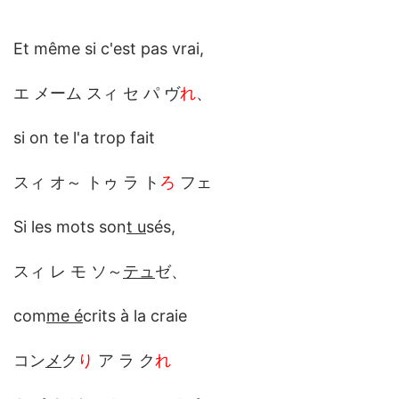
Et même si c'est pas vrai,
エ メーム スィ セ パ ヴ
れ
、
si on te l'a trop fait
スィ オ～ トゥ ラ ト
ろ
フェ
Si les mots son
t u
sés,
スィ レ モ ソ～
テュ
ゼ、
com
me é
crits à la craie
コン
メ
ク
り
ア ラ ク
れ