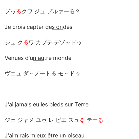
プゥ
る
クワ ジュ プルァー
る
？
Je crois capter de
s on
des
ジュ ク
る
ワ カプテ デ
ゾ～
ドゥ
Venues d'u
n au
tre monde
ヴニュ ダ～
ノー
ト
る
モ～ドゥ
J'ai jamais eu les pieds sur Terre
ジェ ジャメ ユゥ レ ピエ スュ
る
テー
る
J'aim'rais mieux êt
re un oi
seau