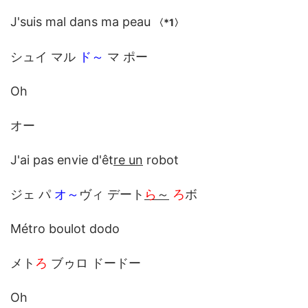
J'suis mal dans ma peau
〈*1〉
シュイ マル
ド～
マ ポー
Oh
オー
J'ai pas envie d'êt
re un
robot
ジェ パ
オ～
ヴィ デート
ら
～
ろ
ボ
Métro boulot dodo
メト
ろ
ブゥロ ドードー
Oh