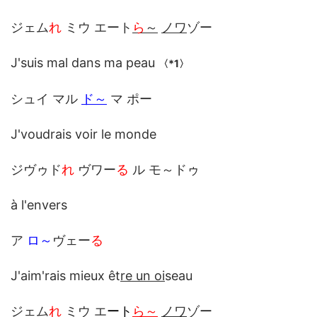
ジェム
れ
ミウ エート
ら
～
ノワ
ゾー
J'suis mal dans ma peau
〈*1〉
シュイ マル
ド～
マ ポー
J'voudrais voir le monde
ジヴゥド
れ
ヴワー
る
ル モ～ドゥ
à l'envers
ア
ロ～
ヴェー
る
J'aim'rais mieux êt
re un oi
seau
ジェム
れ
ミウ エ
ート
ら～
ノワ
ゾー