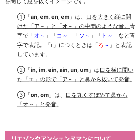
を閉じて息を抜くイメージです。
①「
an
,
em
,
en
,
em
」は、
口を大きく縦に開
けた「ア～」と「オ～」の中間のような音。
青
字で「
オ～
」「
コ～
」「
ソ～
」「
ト～
」など青
字で表記。「r」につくときは「
ろ
～
」と表記
しています。
②「
in
,
im
,
ein
,
ain
,
un
,
um
」は
口を横に開い
た「エ」の形で「ア～」と鼻から抜いて発音
。
③「
on
,
om
」は、
口を丸くすぼめて鼻から
「オ～
」と発音
。
リエゾンやアンシェンヌマンについて