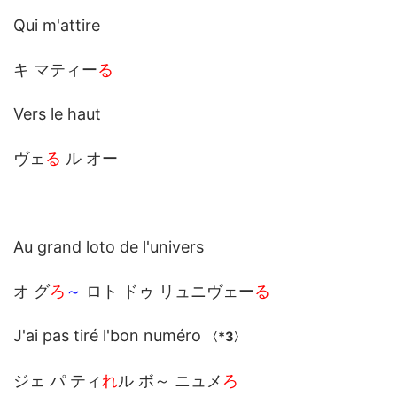
Qui m'attire
キ マティー
る
Vers le haut
ヴェ
る
ル オー
Au grand loto de l'univers
オ グ
ろ
～
ロト ドゥ リュニヴェー
る
J'ai pas tiré l'bon numéro
〈*3〉
ジェ パ ティ
れ
ル ボ～ ニュメ
ろ