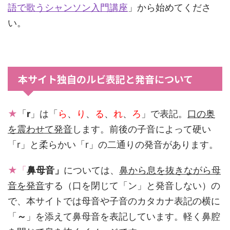
語で歌うシャンソン入門講座
」から始めてくださ
い。
本サイト独自のルビ表記と発音について
★
「
r
」は「
ら
、
り
、
る
、
れ
、
ろ
」で表記。
口の奥
を震わせて発音
します。前後の子音によって硬い
「r」と柔らかい「r」の二通りの発音があります。
★「
鼻母音」
については、
鼻から息を抜きながら母
音を発音
する（口を閉じて「ン」と発音しない）の
で、本サイトでは母音や子音のカタカナ表記の横に
「
～
」を添えて鼻母音を表記しています。軽く鼻腔