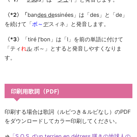
〈*2〉「
ban
des de
ssinées」は「des」と「de」
を続けて「
ボ～
デ
スィネ」と発音します。
〈*3〉
「tiré
l
'bon」は「l」を前の単語に付けて
「ティ
れ
ル
ボ～」とすると発音しやすくなりま
す。
印刷用歌詞（PDF)
印刷する場合は歌詞（ルビつき＆ルビなし）のPDF
をダウンロードしてカラー印刷してください。
⇒
「S.O.S. d'un terrien en détress 嘆きの地球人の