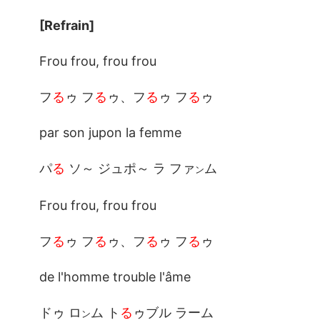
[Refrain]
Frou frou, frou frou
フ
る
ゥ フ
る
ゥ、フ
る
ゥ フ
る
ゥ
par son jupon la femme
パ
る
ソ～ ジュポ～ ラ ファ
ム
ン
Frou frou, frou frou
フ
る
ゥ フ
る
ゥ、フ
る
ゥ フ
る
ゥ
de l'homme trouble l'âme
ドゥ ロ
ム ト
る
ゥブル ラーム
ン