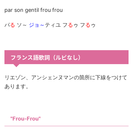
par son gentil frou frou
パ
る
ソ～
ジョ～
ティユ フ
る
ゥ フ
る
ゥ
フランス語歌詞（ルビなし）
リエゾン、アンシェンヌマンの箇所に下線をつけて
あります。
"Frou-Frou"