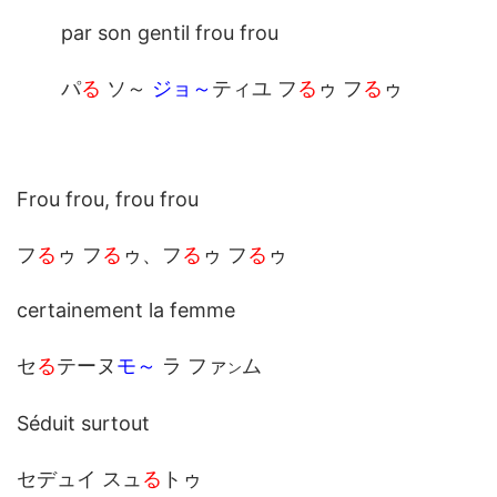
par son gentil frou frou
パ
る
ソ～
ジョ～
ティユ フ
る
ゥ フ
る
ゥ
Frou frou, frou frou
フ
る
ゥ フ
る
ゥ、フ
る
ゥ フ
る
ゥ
certainement la femme
セ
る
テーヌ
モ～
ラ ファ
ム
ン
Séduit surtout
セデュイ スュ
る
トゥ