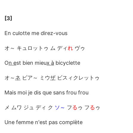
[3]
En culotte me direz-vous
オ～ キュロットゥ ム ディ
れ
ヴゥ
O
n e
st bien mieu
x à
bicyclette
オ～
ネ
ビア～ ミウ
ザ
ビスィクレットゥ
Mais moi je dis que sans frou frou
メ ムワ ジュ ディ ク
ソ～
フ
る
ゥ フ
る
ゥ
Une femme n'est pas complète