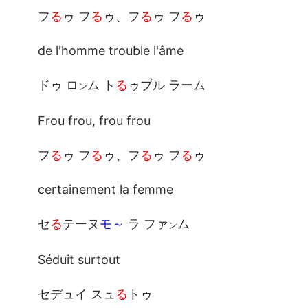
フ
る
ゥ フ
る
ゥ、フ
る
ゥ フ
る
ゥ
de l'homme trouble l'âme
ドゥ ロ
ム ト
る
ゥブル ラーム
ン
Frou frou, frou frou
フ
る
ゥ フ
る
ゥ、フ
る
ゥ フ
る
ゥ
certainement la femme
セ
る
テーヌ
モ～
ラ ファ
ム
ン
Séduit surtout
セデュイ スュ
る
トゥ