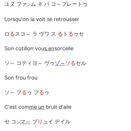
ユヌ ファ
ム ネ パ コ～プレートゥ
ン
Lorsqu'on la voit se retrousser
ロ
る
スコ～ ラ ヴワ ス
る
ト
る
ゥセ
Son cotillon vou
s en
sorcelle
ソ～ コティヨ～ ヴゥ
ゾ～
ソ
る
セル
Son frou frou
ソ～ フ
る
ゥ フ
る
ゥ
C'est com
me un
bruit d'aile
セ コ
マ～
ブ
り
ュイ デイル
ン