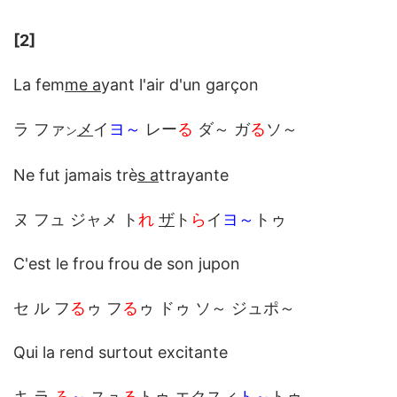
[2]
La fem
me a
yant l'air d'un garçon
ラ ファ
メ
イ
ヨ～
レー
る
ダ～ ガ
る
ソ～
ン
Ne fut jamais trè
s a
ttrayante
ヌ フュ ジャメ ト
れ
ザ
ト
ら
イ
ヨ～
トゥ
C'est le frou frou de son jupon
セ ル フ
る
ゥ フ
る
ゥ ドゥ ソ～ ジュポ～
Qui la rend surtout excitante
キ ラ
ろ
～
スュ
る
トゥ エクスィ
ト～
トゥ