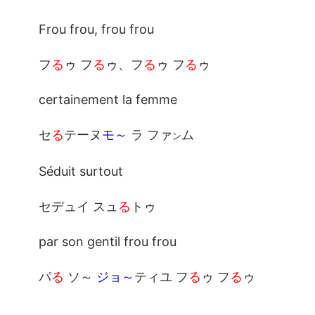
Frou frou, frou frou
フ
る
ゥ フ
る
ゥ、フ
る
ゥ フ
る
ゥ
certainement la femme
セ
る
テーヌ
モ～
ラ ファ
ム
ン
Séduit surtout
セデュイ スュ
る
トゥ
par son gentil frou frou
パ
る
ソ～
ジョ～
ティユ フ
る
ゥ フ
る
ゥ