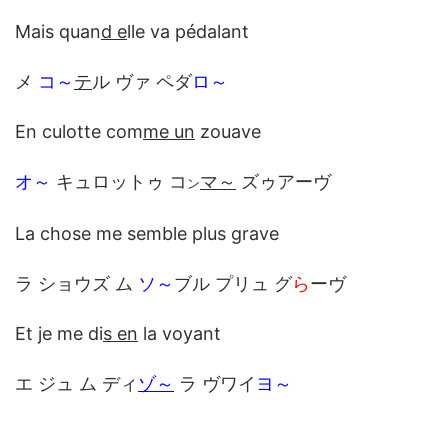
Mais quan
d e
lle va pédalant
メ
コ～
テ
ル ヴァ ペダ
ロ～
En culotte com
me un
zouave
オ～
キュロットゥ コ
マ～
ズゥアーヴ
ン
La chose me semble plus grave
ラ ショウズ ム
ソ～
ブル プリュ グ
ら
ーヴ
Et je me di
s en
la voyant
エ ジュ ム ディ
ゾ～
ラ ヴワイ
ヨ～