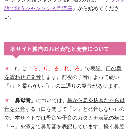
語で歌うシャンソン入門講座
」から始めてくださ
い。
本サイト独自のルビ表記と発音について
★
「
r
」は「
ら
、
り
、
る
、
れ
、
ろ
」で表記。
口の奥
を震わせて発音
します。前後の子音によって硬い
「r」と柔らかい「r」の二通りの発音があります。
★「
鼻母音」
については、
鼻から息を抜きながら母
音を発音
する（口を閉じて「ン」と発音しない）の
で、本サイトでは母音や子音のカタカナ表記の横に
「
～
」を添えて鼻母音を表記しています。軽く鼻腔