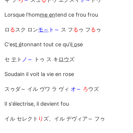
Lorsque l'hom
me en
tend ce frou frou
ロ
る
スク ロン
モ～
ト～
ス フ
る
ゥ フ
る
ゥ
C'es
t é
tonnant tout ce qu'i
l o
se
セ
テ
ト
ノ～
トゥ ス キ
ロウ
ズ
Soudain il voit la vie en rose
スゥダ～ イル ヴワ ラ ヴィ
オ～
ろ
ウズ
Il s'électrise, il devient fou
イル セレクト
り
ズ、イル デヴィア～ フゥ