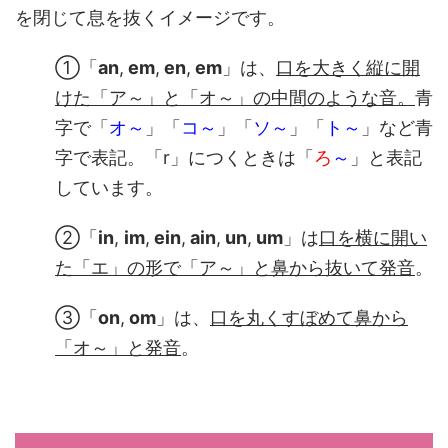
を閉じて息を抜くイメージです。
①「
an
,
em
,
en
,
em
」は、
口を大きく縦に開
けた「ア～」と「オ～」の中間のような音。
青
字で「
オ～
」「
コ～
」「
ソ～
」「
ト～
」など青
字で表記。「r」につくときは「
ろ
～
」と表記
しています。
②「
in
,
im
,
ein
,
ain
,
un
,
um
」は
口を横に開い
た「エ」の形で「ア～」と鼻から抜いて発音
。
③「
on
,
om
」は、
口を丸くすぼめて鼻から
「オ～
」と発音
。