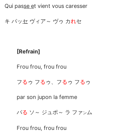
Qui pas
se e
t vient vous caresser
キ パッ
セ
ヴィア～ ヴゥ カ
れ
セ
[Refrain]
Frou frou, frou frou
フ
る
ゥ フ
る
ゥ、フ
る
ゥ フ
る
ゥ
par son jupon la femme
パ
る
ソ～ ジュポ～ ラ ファ
ム
ン
Frou frou, frou frou