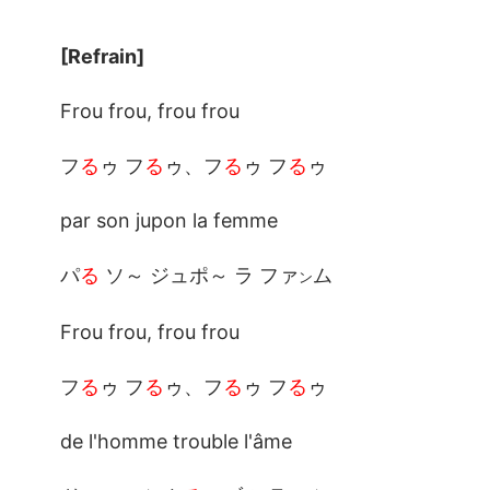
[Refrain]
Frou frou, frou frou
フ
る
ゥ フ
る
ゥ、フ
る
ゥ フ
る
ゥ
par son jupon la femme
パ
る
ソ～ ジュポ～ ラ ファ
ム
ン
Frou frou, frou frou
フ
る
ゥ フ
る
ゥ、フ
る
ゥ フ
る
ゥ
de l'homme trouble l'âme