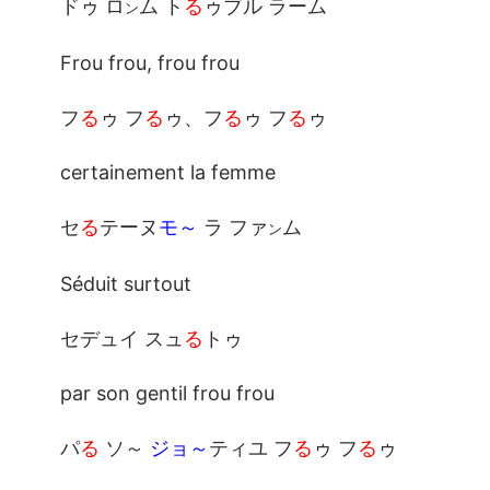
ドゥ ロ
ム ト
る
ゥブル ラーム
ン
Frou frou, frou frou
フ
る
ゥ フ
る
ゥ、フ
る
ゥ フ
る
ゥ
certainement la femme
セ
る
テーヌ
モ～
ラ ファ
ム
ン
Séduit surtout
セデュイ スュ
る
トゥ
par son gentil frou frou
パ
る
ソ～
ジョ～
ティユ フ
る
ゥ フ
る
ゥ